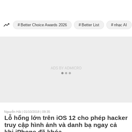
Better Choice Awards 2026
Better List
nhạc AI
Nguyễn Hải
|
01/10/2018 | 09:35
Lỗ hổng lớn trên iOS 12 cho phép hacker
truy cập hình ảnh và danh bạ ngay cả
khi iPhone đã khóa