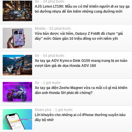
Xe - 24 phút trước
AJS Leten LT190: Mẫu xe có thể khiến người đi xe tay ga
bỏ đường nhựa để tìm kiếm những cung đường mới
Mobile - 52 phút trước
Vừa bán được vài hôm, Galaxy Z Fold8 đã chạm "giá
đáy" mới: Giảm gần 10 triệu đồng so với niêm yết
Xe - 54 phút trước
Xe tay ga ADV Kymco Dink G150 mang trang bị an toàn
vượt tầm giá đe dọa Honda ADV 160
Xe - 1 giờ trước
Xe tay ga điện Zeeho Magnet vừa ra mắt có gì mà khiến
đàn anh Honda SH phải dè chừng?
Khám phá - 1 giờ trước
Lời khuyên cho những ai có iPhone thường xuyên báo
đầy bộ nhớ