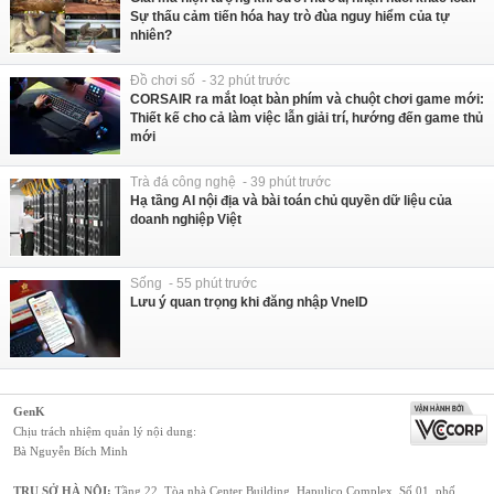
Sự thấu cảm tiến hóa hay trò đùa nguy hiểm của tự
nhiên?
Đồ chơi số - 32 phút trước
CORSAIR ra mắt loạt bàn phím và chuột chơi game mới:
Thiết kế cho cả làm việc lẫn giải trí, hướng đến game thủ
mới
Trà đá công nghệ - 39 phút trước
Hạ tầng AI nội địa và bài toán chủ quyền dữ liệu của
doanh nghiệp Việt
Sống - 55 phút trước
Lưu ý quan trọng khi đăng nhập VneID
GenK
Chịu trách nhiệm quản lý nội dung:
Bà Nguyễn Bích Minh
TRỤ SỞ HÀ NỘI:
Tầng 22, Tòa nhà Center Building, Hapulico Complex, Số 01, phố