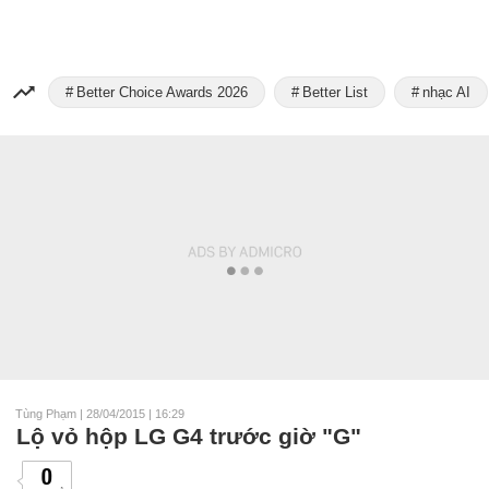
Better Choice Awards 2026
Better List
nhạc AI
Tùng Phạm
|
28/04/2015 | 16:29
Lộ vỏ hộp LG G4 trước giờ "G"
0