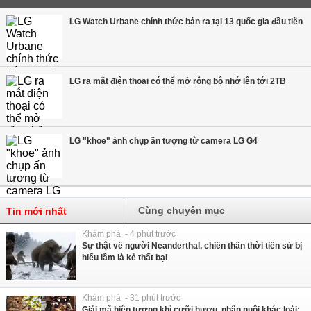
LG Watch Urbane chính thức bán ra tại 13 quốc gia đầu tiên
LG ra mắt điện thoại có thể mở rộng bộ nhớ lên tới 2TB
LG "khoe" ảnh chụp ấn tượng từ camera LG G4
Cùng chuyên mục
Tin mới nhất
Khám phá - 4 phút trước
Sự thật về người Neanderthal, chiến thần thời tiền sử bị
hiểu lầm là kẻ thất bại
Khám phá - 31 phút trước
Giải mã hiện tượng khỉ cưỡi hươu, nhận nuôi khác loài: