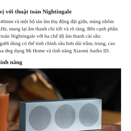
ị với thuật toán Nightingale
ải 40mm và một bộ tản âm thụ động đặt giữa, màng nhôm
kHz, mang lại âm thanh chi tiết và rõ ràng. Bên cạnh phần
 toán Nightingale với ba chế độ âm thanh cài sẵn:
ười dùng có thể tinh chỉnh sâu hơn dải trầm, trung, cao
qua ứng dụng Mi Home và tính năng Xiaomi Audio ID.
tính năng