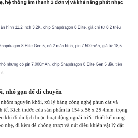
hẹ, hệ thống âm thanh 3 đơn vị và khả năng phát nhạc
n hình 11,2 inch 3,2K, chip Snapdragon 8 Elite, giá chỉ từ 8,2 triệu
Snapdragon 8 Elite Gen 5, có 2 màn hình, pin 7.500mAh, giá từ 18,5
 nhỏ nhưng có pin 7.000mAh, chip Snapdragon 8 Elite Gen 5 đầu tiên
i, nhỏ gọn để di chuyển
 nhôm nguyên khối, xử lý bằng công nghệ phun cát và
h tế. Kích thước của sản phẩm là 154 x 56 x 25.4mm, trọng
o khi đi du lịch hoặc hoạt động ngoài trời. Thiết kế mang
o nhẹ, đi kèm đế chống trượt và nút điều khiển vật lý đặt