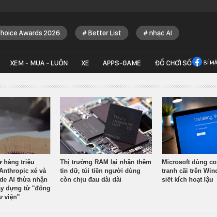
Choice Awards 2026
Better List
nhạc AI
XEM - MUA - LUÔN
XE
APPS-GAME
ĐỒ CHƠI SỐ
BÍ M
ừ hàng triệu
Thị trường RAM lại nhận thêm
Microsoft dùng co
Anthropic xé và
tin dữ, túi tiền người dùng
tranh cãi trên Wi
ude AI thừa nhận
còn chịu đau dài dài
siết kích hoạt lậu
y dựng từ "đống
ư viện"