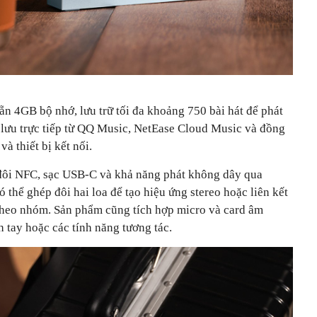
ẵn 4GB bộ nhớ, lưu trữ tối đa khoảng 750 bài hát để phát
 lưu trực tiếp từ QQ Music, NetEase Cloud Music và đồng
à thiết bị kết nối.
 đôi NFC, sạc USB-C và khả năng phát không dây qua
hể ghép đôi hai loa để tạo hiệu ứng stereo hoặc liên kết
 theo nhóm. Sản phẩm cũng tích hợp micro và card âm
h tay hoặc các tính năng tương tác.