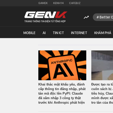
GAMEK
KENH14
CAFEBIZ
Better 
MOBILE
AI
TIN ICT
INTERNET
KHÁM PHÁ
Khai thác mật khẩu yếu, đánh
Được tạo ra t
cắp thông tin đăng nhập, phát
cuốn sách bị 
tán mã độc lên PyPI: Claude
tiêu hủy, Cla
đã xâm nhập 3 công ty thật
mình được xâ
trước khi Anthropic phát hiện
tro tàn của th