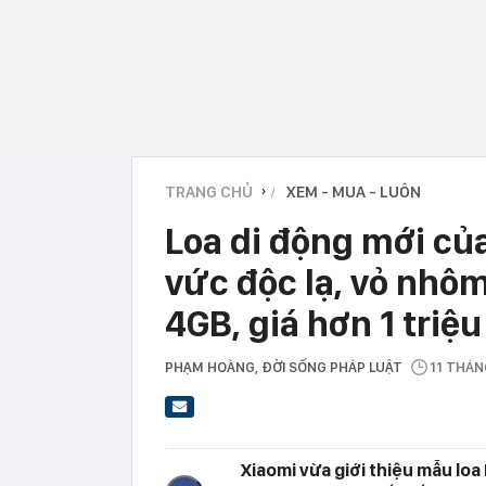
TRANG CHỦ
XEM - MUA - LUÔN
›
Loa di động mới củ
vức độc lạ, vỏ nhô
4GB, giá hơn 1 triệu
PHẠM HOÀNG
, ĐỜI SỐNG PHÁP LUẬT
11 THÁ
Xiaomi vừa giới thiệu mẫu loa 