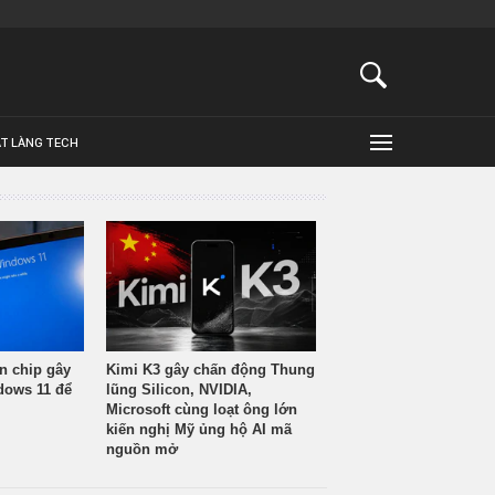
ẬT LÀNG TECH
n chip gây
Kimi K3 gây chấn động Thung
ndows 11 để
lũng Silicon, NVIDIA,
Microsoft cùng loạt ông lớn
kiến nghị Mỹ ủng hộ AI mã
nguồn mở