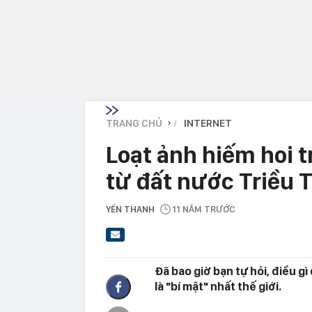
TRANG CHỦ
INTERNET
›
Loạt ảnh hiếm hoi 
từ đất nước Triều 
YẾN THANH
11 NĂM TRƯỚC
Đã bao giờ bạn tự hỏi, điều g
là "bí mật" nhất thế giới.