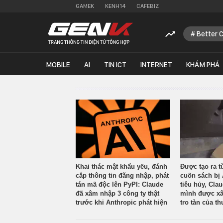
GAMEK
KENH14
CAFEBIZ
Better 
MOBILE
AI
TIN ICT
INTERNET
KHÁM PHÁ
Khai thác mật khẩu yếu, đánh
Được tạo ra t
cắp thông tin đăng nhập, phát
cuốn sách bị 
tán mã độc lên PyPI: Claude
tiêu hủy, Cla
đã xâm nhập 3 công ty thật
mình được xâ
trước khi Anthropic phát hiện
tro tàn của th