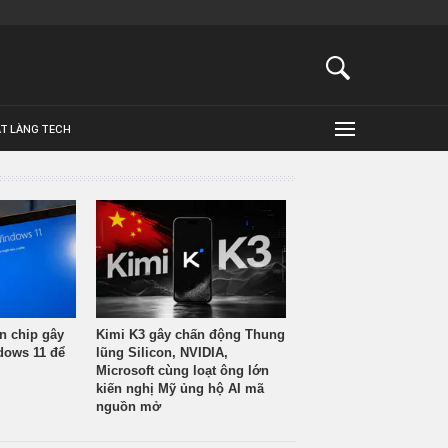
ẬT LÀNG TECH
n chip gây
Kimi K3 gây chấn động Thung
ndows 11 để
lũng Silicon, NVIDIA,
Microsoft cùng loạt ông lớn
kiến nghị Mỹ ủng hộ AI mã
nguồn mở