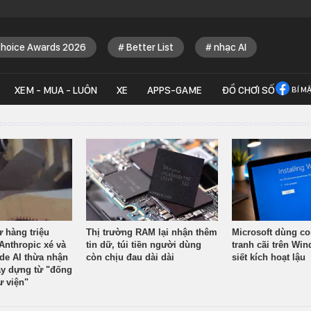
Choice Awards 2026
Better List
nhạc AI
XEM - MUA - LUÔN
XE
APPS-GAME
ĐỒ CHƠI SỐ
BÍ M
ừ hàng triệu
Thị trường RAM lại nhận thêm
Microsoft dùng co
Anthropic xé và
tin dữ, túi tiền người dùng
tranh cãi trên Wi
ude AI thừa nhận
còn chịu đau dài dài
siết kích hoạt lậu
y dựng từ "đống
ư viện"