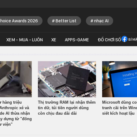
Choice Awards 2026
Better List
nhạc AI
XEM - MUA - LUÔN
XE
APPS-GAME
ĐỒ CHƠI SỐ
BÍ M
ừ hàng triệu
Thị trường RAM lại nhận thêm
Microsoft dùng co
Anthropic xé và
tin dữ, túi tiền người dùng
tranh cãi trên Wi
ude AI thừa nhận
còn chịu đau dài dài
siết kích hoạt lậu
y dựng từ "đống
ư viện"