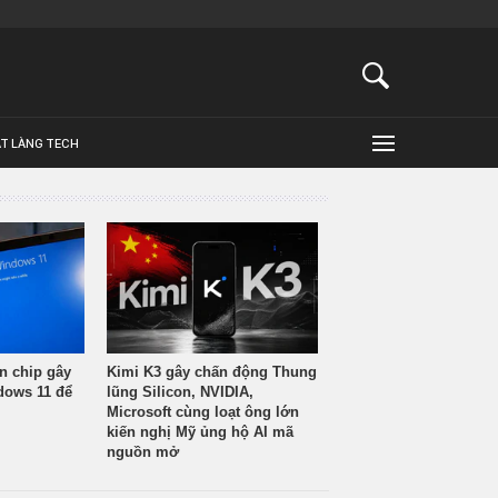
ẬT LÀNG TECH
n chip gây
Kimi K3 gây chấn động Thung
ndows 11 để
lũng Silicon, NVIDIA,
Microsoft cùng loạt ông lớn
kiến nghị Mỹ ủng hộ AI mã
nguồn mở