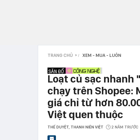
TRANG CHỦ
XEM - MUA - LUÔN
›
Loạt củ sạc nhanh 
chạy trên Shopee: 
giá chỉ từ hơn 80.0
Việt quen thuộc
THẾ DUYỆT
, THANH NIÊN VIỆT
2 NĂM TRƯỚC