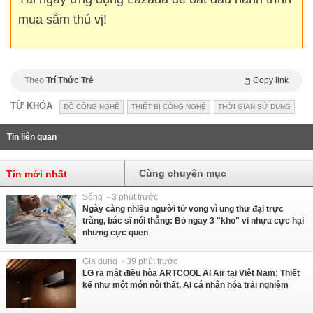
mua sắm thú vị!
Theo
Trí Thức Trẻ
Copy link
TỪ KHÓA
ĐỒ CÔNG NGHỆ
THIẾT BỊ CÔNG NGHỆ
THỜI GIAN SỬ DỤNG
Tin liên quan
Cùng chuyên mục
Tin mới nhất
Sống - 3 phút trước
Ngày càng nhiều người tử vong vì ung thư đại trực
tràng, bác sĩ nói thẳng: Bỏ ngay 3 "kho" vi nhựa cực hại
nhưng cực quen
Gia dụng - 39 phút trước
LG ra mắt điều hòa ARTCOOL AI Air tại Việt Nam: Thiết
kế như một món nội thất, AI cá nhân hóa trải nghiệm