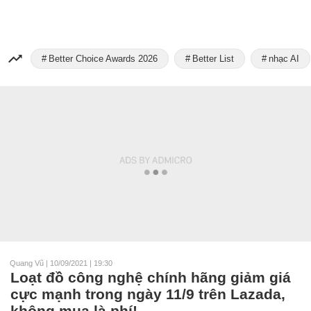
Better Choice Awards 2026
Better List
nhạc AI
Quang Vũ
|
10/09/2021 | 19:30
Loạt đồ công nghệ chính hãng giảm giá
cực mạnh trong ngày 11/9 trên Lazada,
không mua là phí!