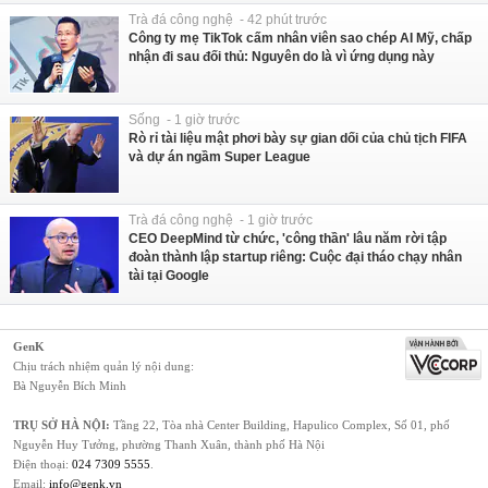
Trà đá công nghệ - 42 phút trước
Công ty mẹ TikTok cấm nhân viên sao chép AI Mỹ, chấp
nhận đi sau đối thủ: Nguyên do là vì ứng dụng này
Sống - 1 giờ trước
Rò rỉ tài liệu mật phơi bày sự gian dối của chủ tịch FIFA
và dự án ngầm Super League
Trà đá công nghệ - 1 giờ trước
CEO DeepMind từ chức, 'công thần' lâu năm rời tập
đoàn thành lập startup riêng: Cuộc đại tháo chạy nhân
tài tại Google
GenK
Chịu trách nhiệm quản lý nội dung:
Bà Nguyễn Bích Minh
TRỤ SỞ HÀ NỘI:
Tầng 22, Tòa nhà Center Building, Hapulico Complex, Số 01, phố
Nguyễn Huy Tưởng, phường Thanh Xuân, thành phố Hà Nội
Điện thoại:
024 7309 5555
.
Email:
info@genk.vn