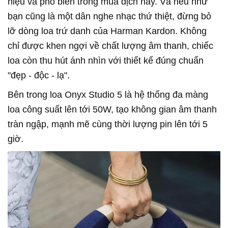
hiệu và phổ biến trong mùa dịch này. Và nếu như
bạn cũng là một dân nghe nhạc thứ thiệt, đừng bỏ
lỡ dòng loa trứ danh của Harman Kardon. Không
chỉ được khen ngợi về chất lượng âm thanh, chiếc
loa còn thu hút ánh nhìn với thiết kế đúng chuẩn
"đẹp - độc - lạ".
Bên trong loa Onyx Studio 5 là hệ thống đa màng
loa công suất lên tới 50W, tạo không gian âm thanh
tràn ngập, mạnh mẽ cùng thời lượng pin lên tới 5
giờ.