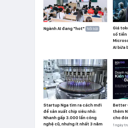
Giá to
Ngành AI đang "hot"
Nổi bật
số tiền
Micros
AI bừa 
Startup Nga tìm ra cách mới
Better
để sản xuất chip siêu nhỏ:
thêm N
Nhanh gấp 3.000 lần công
cho đó
nghệ cũ, nhưng ít nhất 3 năm
1 ngày t