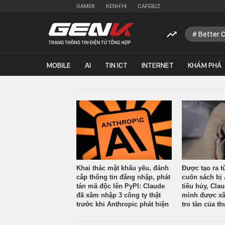
GAMEK
KENH14
CAFEBIZ
Better 
MOBILE
AI
TIN ICT
INTERNET
KHÁM PHÁ
Khai thác mật khẩu yếu, đánh
Được tạo ra t
cắp thông tin đăng nhập, phát
cuốn sách bị 
tán mã độc lên PyPI: Claude
tiêu hủy, Cla
đã xâm nhập 3 công ty thật
mình được xâ
trước khi Anthropic phát hiện
tro tàn của th