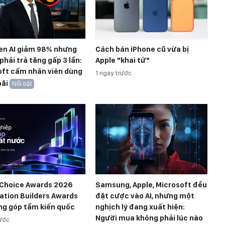
ken AI giảm 98% nhưng
Cách bán iPhone cũ vừa bị
 phải trả tăng gấp 3 lần:
Apple "khai tử"
oft cấm nhân viên dùng
1 ngày trước
bãi
Nổi bật
 Choice Awards 2026
Samsung, Apple, Microsoft đều
ation Builders Awards
đặt cược vào AI, nhưng một
ng góp tầm kiến quốc
nghịch lý đang xuất hiện:
Người mua không phải lúc nào
rước