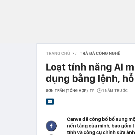
TRANG CHỦ
TRÀ ĐÁ CÔNG NGHỆ
›
Loạt tính năng AI m
dụng bằng lệnh, hỗ
SƠN TRẦN (TỔNG HỢP)
, TP
1 NĂM TRƯỚC
Canva đã công bố bổ sung một 
nền tảng của mình, bao gồm tr
tính và công cụ chỉnh sửa ảnh A