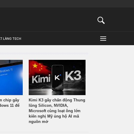
ẬT LÀNG TECH
n chip gây
Kimi K3 gây chấn động Thung
ndows 11 để
lũng Silicon, NVIDIA,
Microsoft cùng loạt ông lớn
kiến nghị Mỹ ủng hộ AI mã
nguồn mở