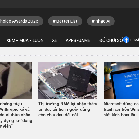
Choice Awards 2026
Better List
nhạc AI
XEM - MUA - LUÔN
XE
APPS-GAME
ĐỒ CHƠI SỐ
BÍ M
ừ hàng triệu
Thị trường RAM lại nhận thêm
Microsoft dùng co
Anthropic xé và
tin dữ, túi tiền người dùng
tranh cãi trên Wi
ude AI thừa nhận
còn chịu đau dài dài
siết kích hoạt lậu
y dựng từ "đống
ư viện"