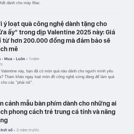
nhất dành cho máy Mac.
i ý loạt quà công nghệ dành tặng cho
ửa ấy" trong dịp Valentine 2025 này: Giá
ỉ từ hơn 200.000 đồng mà đảm bảo sẽ
ích mê
 - Mua - Luôn -
1 năm
ớc
Valentine này, bạn đã có món quà nào dành cho người mình yêu
? Tham khảo ngay loạt món đồ công nghệ xứng đáng để làm quà
 cho các "phái nữ".
n cảnh mẫu bàn phím dành cho những ai
ích phong cách trẻ trung cá tính và năng
ng
hơi số -
2 năm trước