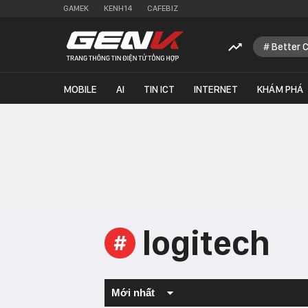
GAMEK
KENH14
CAFEBIZ
Better 
MOBILE
AI
TIN ICT
INTERNET
KHÁM PHÁ
logitech
#
Mới nhất