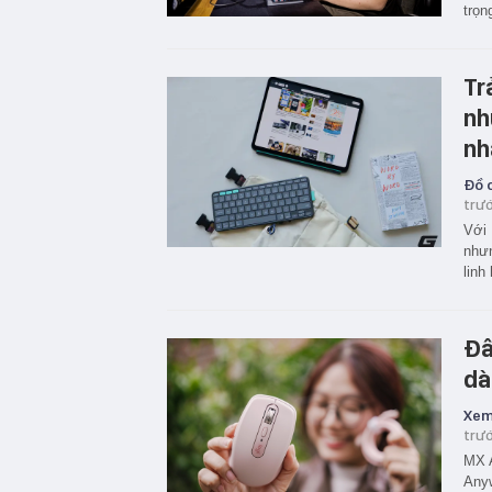
trọn
Tr
nh
nh
Đồ c
trư
Với 
nhưn
linh
Đâ
dà
Xem
trư
MX A
Anyw