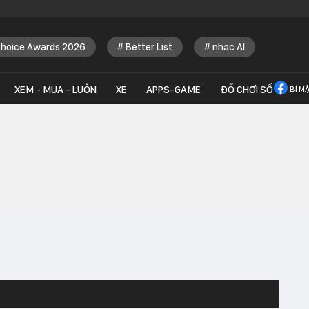
Choice Awards 2026
Better List
nhạc AI
XEM - MUA - LUÔN
XE
APPS-GAME
ĐỒ CHƠI SỐ
BÍ M