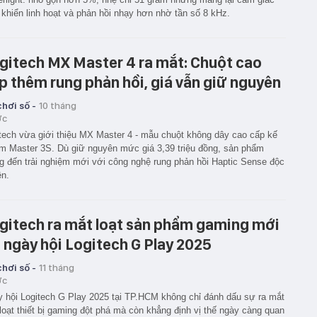
 khiển linh hoạt và phản hồi nhạy hơn nhờ tần số 8 kHz.
gitech MX Master 4 ra mắt: Chuột cao
p thêm rung phản hồi, giá vẫn giữ nguyên
hơi số -
10 tháng
ớc
tech vừa giới thiệu MX Master 4 - mẫu chuột không dây cao cấp kế
m Master 3S. Dù giữ nguyên mức giá 3,39 triệu đồng, sản phẩm
 đến trải nghiệm mới với công nghệ rung phản hồi Haptic Sense độc
n.
gitech ra mắt loạt sản phẩm gaming mới
i ngày hội Logitech G Play 2025
hơi số -
11 tháng
ớc
 hội Logitech G Play 2025 tại TP.HCM không chỉ đánh dấu sự ra mắt
loạt thiết bị gaming đột phá mà còn khẳng định vị thế ngày càng quan