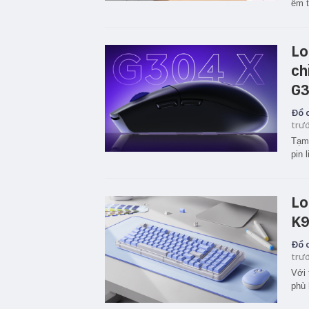
êm t
Lo
ch
G3
Đồ c
trư
Tạm 
pin 
Lo
K9
Đồ c
trư
Với 
phù 