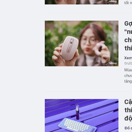
tốt 
Gợ
"n
ch
th
Xem
trư
Mùa 
chưa
tặng
Cậ
th
độ
Đồ c