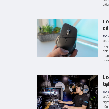
điều
Lo
cấ
Đồ c
trư
Logi
nhiệ
mang
quyề
Lo
tạ
Đồ c
trư
Ngày
của 