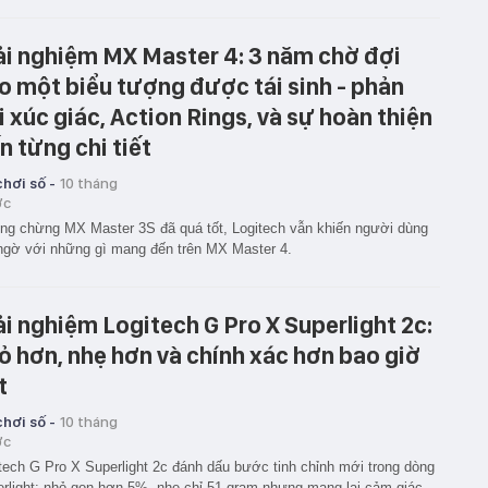
ải nghiệm MX Master 4: 3 năm chờ đợi
o một biểu tượng được tái sinh - phản
i xúc giác, Action Rings, và sự hoàn thiện
n từng chi tiết
hơi số -
10 tháng
ớc
g chừng MX Master 3S đã quá tốt, Logitech vẫn khiến người dùng
ngờ với những gì mang đến trên MX Master 4.
ải nghiệm Logitech G Pro X Superlight 2c:
ỏ hơn, nhẹ hơn và chính xác hơn bao giờ
t
hơi số -
10 tháng
ớc
tech G Pro X Superlight 2c đánh dấu bước tinh chỉnh mới trong dòng
rlight: nhỏ gọn hơn 5%, nhẹ chỉ 51 gram nhưng mang lại cảm giác