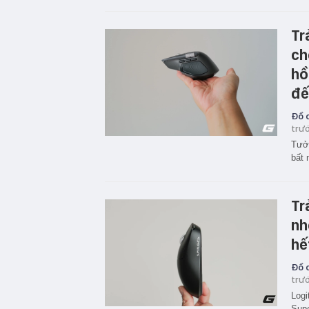
Tr
ch
hồ
đế
Đồ c
trư
Tưởn
bất 
Tr
nh
hế
Đồ c
trư
Logi
Supe