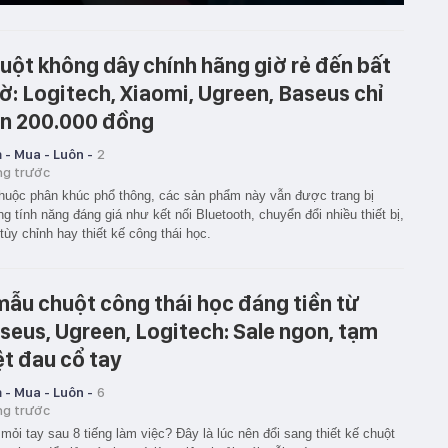
uột không dây chính hãng giờ rẻ đến bất
ờ: Logitech, Xiaomi, Ugreen, Baseus chỉ
n 200.000 đồng
 - Mua - Luôn -
2
ng trước
huộc phân khúc phổ thông, các sản phẩm này vẫn được trang bị
g tính năng đáng giá như kết nối Bluetooth, chuyển đổi nhiều thiết bị,
tùy chỉnh hay thiết kế công thái học.
mẫu chuột công thái học đáng tiền từ
seus, Ugreen, Logitech: Sale ngon, tạm
ệt đau cổ tay
 - Mua - Luôn -
6
ng trước
mỏi tay sau 8 tiếng làm việc? Đây là lúc nên đổi sang thiết kế chuột