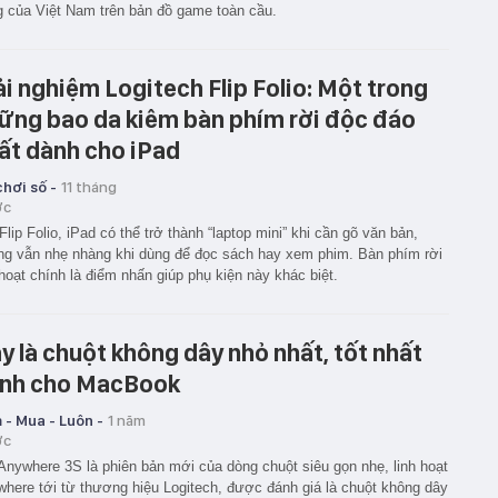
g của Việt Nam trên bản đồ game toàn cầu.
ải nghiệm Logitech Flip Folio: Một trong
ững bao da kiêm bàn phím rời độc đáo
ất dành cho iPad
hơi số -
11 tháng
ớc
Flip Folio, iPad có thể trở thành “laptop mini” khi cần gõ văn bản,
g vẫn nhẹ nhàng khi dùng để đọc sách hay xem phim. Bàn phím rời
 hoạt chính là điểm nhấn giúp phụ kiện này khác biệt.
y là chuột không dây nhỏ nhất, tốt nhất
nh cho MacBook
 - Mua - Luôn -
1 năm
ớc
nywhere 3S là phiên bản mới của dòng chuột siêu gọn nhẹ, linh hoạt
here tới từ thương hiệu Logitech, được đánh giá là chuột không dây