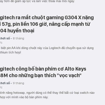
ay hơn để giảm áp lực và làm việc thoải mái mỗi ngày.
gitech ra mắt chuột gaming G304 X nặng
ỉ 57g, pin liền 106 giờ, nâng cấp mạnh từ
04 huyền thoại
hơi số -
8 tháng
ớc
biệt pin AA khi dòng chuột này của Logitech đã chuyển qua sử dụng
lithium tích hợp!
gitech công bố bàn phím cơ Alto Keys
8M cho những bạn thích "vọc vạch"
hơi số -
9 tháng
ớc
tính năng hotswap, người dùng có thể thay thế bất cứ loại switch nào
hợp với mình vào bộ bàn phím này.