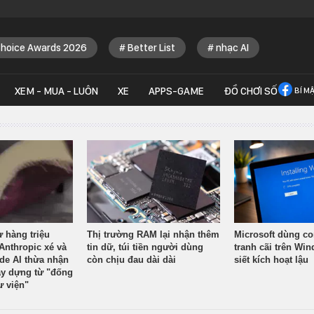
Choice Awards 2026
Better List
nhạc AI
XEM - MUA - LUÔN
XE
APPS-GAME
ĐỒ CHƠI SỐ
BÍ M
ừ hàng triệu
Thị trường RAM lại nhận thêm
Microsoft dùng co
Anthropic xé và
tin dữ, túi tiền người dùng
tranh cãi trên Wi
ude AI thừa nhận
còn chịu đau dài dài
siết kích hoạt lậu
y dựng từ "đống
ư viện"