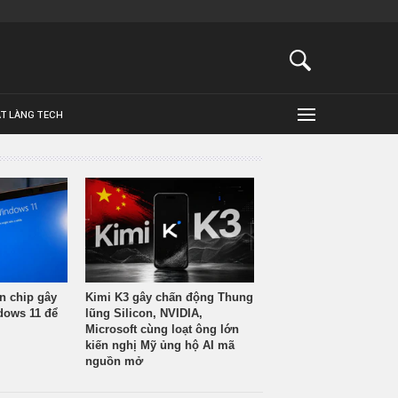
ẬT LÀNG TECH
n chip gây
Kimi K3 gây chấn động Thung
ndows 11 để
lũng Silicon, NVIDIA,
Microsoft cùng loạt ông lớn
kiến nghị Mỹ ủng hộ AI mã
nguồn mở