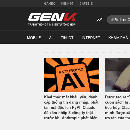
GAMEK
KENH14
CAFEBIZ
Better 
MOBILE
AI
TIN ICT
INTERNET
KHÁM PHÁ
Khai thác mật khẩu yếu, đánh
Được tạo ra t
cắp thông tin đăng nhập, phát
cuốn sách bị 
tán mã độc lên PyPI: Claude
tiêu hủy, Cla
đã xâm nhập 3 công ty thật
mình được xâ
trước khi Anthropic phát hiện
tro tàn của th