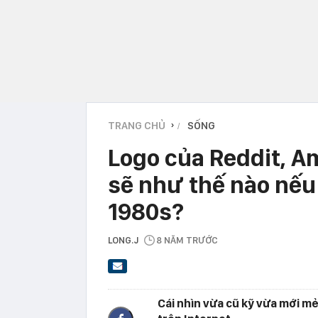
TRANG CHỦ
SỐNG
›
Logo của Reddit, A
sẽ như thế nào nếu
1980s?
LONG.J
8 NĂM TRƯỚC
Cái nhìn vừa cũ kỹ vừa mới m