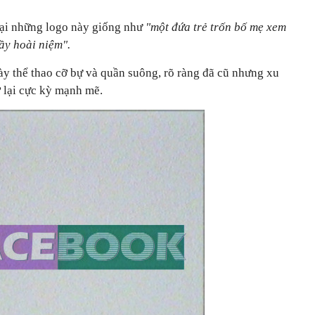
 lại những logo này giống như
"một đứa trẻ trốn bố mẹ xem
ầy hoài niệm".
ày thể thao cỡ bự và quần suông, rõ ràng đã cũ nhưng xu
ở lại cực kỳ mạnh mẽ.