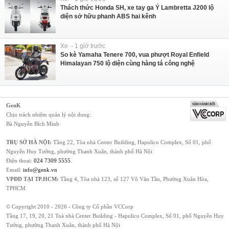
Thách thức Honda SH, xe tay ga Ý Lambretta J200 lộ
diện sở hữu phanh ABS hai kênh
Xe - 1 giờ trước
So kè Yamaha Tenere 700, vua phượt Royal Enfield
Himalayan 750 lộ diện cùng hàng tá công nghệ
GenK
Chịu trách nhiệm quản lý nội dung:
Bà Nguyễn Bích Minh
TRỤ SỞ HÀ NỘI:
Tầng 22, Tòa nhà Center Building, Hapulico Complex, Số 01, phố
Nguyễn Huy Tưởng, phường Thanh Xuân, thành phố Hà Nội
Điện thoại:
024 7309 5555
.
Email:
info@genk.vn
VPĐD TẠI TP.HCM:
Tầng 4, Tòa nhà 123, số 127 Võ Văn Tần, Phường Xuân Hòa,
TPHCM
© Copyright 2010 - 2026 - Công ty Cổ phần VCCorp
Tầng 17, 19, 20, 21 Toà nhà Center Building - Hapulico Complex, Số 01, phố Nguyễn Huy
Tưởng, phường Thanh Xuân, thành phố Hà Nội