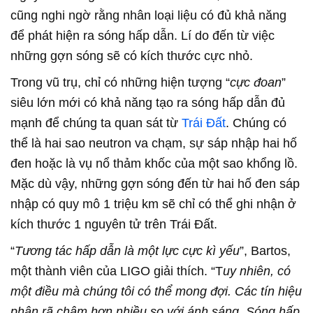
cũng nghi ngờ rằng nhân loại liệu có đủ khả năng
để phát hiện ra sóng hấp dẫn. Lí do đến từ việc
những gợn sóng sẽ có kích thước cực nhỏ.
Trong vũ trụ, chỉ có những hiện tượng “
cực đoan
”
siêu lớn mới có khả năng tạo ra sóng hấp dẫn đủ
mạnh để chúng ta quan sát từ
Trái Đất
. Chúng có
thể là hai sao neutron va chạm, sự sáp nhập hai hố
đen hoặc là vụ nổ thảm khốc của một sao khổng lồ.
Mặc dù vậy, những gợn sóng đến từ hai hố đen sáp
nhập có quy mô 1 triệu km sẽ chỉ có thể ghi nhận ở
kích thước 1 nguyên tử trên Trái Đất.
“
Tương tác hấp dẫn là một lực cực kì yếu
”, Bartos,
một thành viên của LIGO giải thích. “T
uy nhiên, có
một điều mà chúng tôi có thể mong đợi. Các tín hiệu
phân rã chậm hơn nhiều so với ánh sáng. Sóng hấp