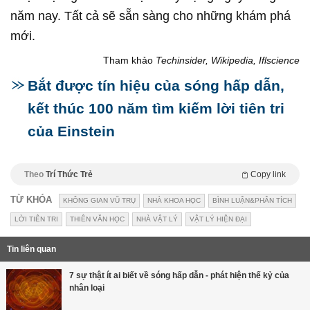
năm nay. Tất cả sẽ sẵn sàng cho những khám phá
mới.
Tham khảo
Techinsider, Wikipedia, Iflscience
Bắt được tín hiệu của sóng hấp dẫn,
kết thúc 100 năm tìm kiếm lời tiên tri
của Einstein
Theo
Trí Thức Trẻ
Copy link
TỪ KHÓA
KHÔNG GIAN VŨ TRỤ
NHÀ KHOA HỌC
BÌNH LUẬN&PHÂN TÍCH
LỜI TIÊN TRI
THIÊN VĂN HỌC
NHÀ VẬT LÝ
VẬT LÝ HIỆN ĐẠI
Tin liên quan
7 sự thật ít ai biết về sóng hấp dẫn - phát hiện thế kỷ của
nhân loại