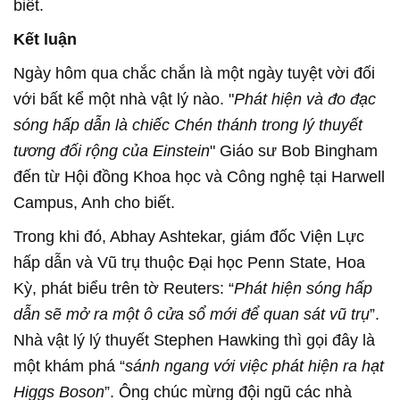
biết.
Kết luận
Ngày hôm qua chắc chắn là một ngày tuyệt vời đối
với bất kể một nhà vật lý nào. "
Phát hiện và đo đạc
sóng hấp dẫn là chiếc Chén thánh trong lý thuyết
tương đối rộng của Einstein
" Giáo sư Bob Bingham
đến từ Hội đồng Khoa học và Công nghệ tại Harwell
Campus, Anh cho biết.
Trong khi đó, Abhay Ashtekar, giám đốc Viện Lực
hấp dẫn và Vũ trụ thuộc Đại học Penn State, Hoa
Kỳ, phát biểu trên tờ Reuters: “
Phát hiện sóng hấp
dẫn sẽ mở ra một ô cửa sổ mới để quan sát vũ trụ
”.
Nhà vật lý lý thuyết Stephen Hawking thì gọi đây là
một khám phá “
sánh ngang với việc phát hiện ra hạt
Higgs Boson
”. Ông chúc mừng đội ngũ các nhà