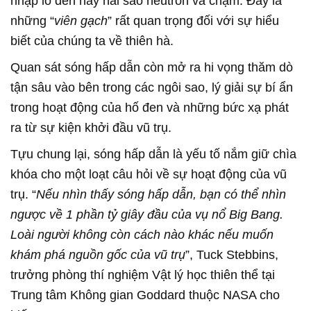
nhập lỗ đen hay hai sao neutron va chạm. Đây là
những “
viên gạch
” rất quan trọng đối với sự hiểu
biết của chúng ta về thiên hà.
Quan sát sóng hấp dẫn còn mở ra hi vọng thăm dò
tận sâu vào bên trong các ngôi sao, lý giải sự bí ẩn
trong hoạt động của hố đen và những bức xạ phát
ra từ sự kiện khởi đầu vũ trụ.
Tựu chung lại, sóng hấp dẫn là yếu tố nắm giữ chìa
khóa cho một loạt câu hỏi về sự hoạt động của vũ
trụ. “
Nếu nhìn thấy sóng hấp dẫn, bạn có thể nhìn
ngược về 1 phần tỷ giây đầu của vụ nổ Big Bang.
Loài người không còn cách nào khác nếu muốn
khám phá nguồn gốc của vũ trụ
”, Tuck Stebbins,
trưởng phòng thí nghiệm Vật lý học thiên thể tại
Trung tâm Không gian Goddard thuộc NASA cho