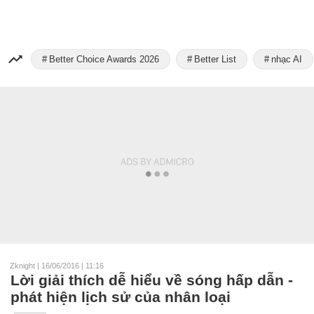
Better Choice Awards 2026
Better List
nhạc AI
Zknight
|
16/06/2016 | 11:16
Lời giải thích dễ hiểu về sóng hấp dẫn -
phát hiện lịch sử của nhân loại