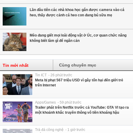
Lần đâu tiên các nhà khoa học gắn được camera vào cá
heo, thấy được cảnh cá heo con đang bú sữa mẹ
Mèo đang giết mọi loài động vật ở Úc, cơ quan chức năng
không biết làm gì để ngăn cản
Cùng chuyên mục
Tin mới nhất
Tin ICT - 26 phút trước
Meta bị phạt 567 triệu USD vì gây tổn hại đến giới trẻ
trên Internet
Apps/Games - 59 phút trước
Trailer phát trên Netflix trước cả YouTube: GTA VI tạo ra
một khoảnh khắc truyền thông vô tiền khoáng hậu
Trà đá công nghệ - 1 giờ trước