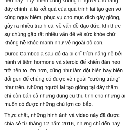
heo này. Tuy nhiên cũng không ít người cho rằng
đây chính là là kết quả của quá trình lai tạo gen vô
cùng nguy hiểm, phục vụ cho mục đích gây giống,
gây ra nhiều tranh cãi về vấn đề đạo đức, khi thực
sự chúng gặp rất nhiều vấn đề về sức khỏe chứ
không hề khỏe mạnh như vẻ ngoài đô con.
Duroc Cambodia sau đó đã bị chỉ trích nặng nề bởi
hành vi tiêm hormone và steroid để khiến đàn heo
trở nên to lớn hơn, cũng như làm đột biến hay biến
đổi gen để chúng có được vẻ ngoài "cường tráng"
như trên. Những người lai tạo giống tại đây thậm
chí còn bán cả những dụng cụ thụ tinh cho những ai
muốn có được những chú lợn cơ bắp.
Thực chất, những hình ảnh và video này đã được
chia sẻ từ tháng 12 năm 2016, nhưng chỉ đến nay