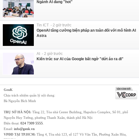
Ngành AI đang "hot"
Tin ICT - 2 giờ trước
OpenAI tăng cường biện pháp an toàn đối với mô hình AI
Astra
AI - 2 giờ trước
Kiến trúc sư AI của Google bất ngờ "dứt áo ra đi"
GenK
Chịu trách nhiệm quản lý nội dung:
Bà Nguyễn Bích Minh
TRỤ SỞ HÀ NỘI:
Tầng 22, Tòa nhà Center Building, Hapulico Complex, Số 01, phố
Nguyễn Huy Tưởng, phường Thanh Xuân, thành phố Hà Nội
Điện thoại:
024 7309 5555
.
Email:
info@genk.vn
VPĐD TẠI TP.HCM:
Tầng 4, Tòa nhà 123, số 127 Võ Văn Tần, Phường Xuân Hòa,