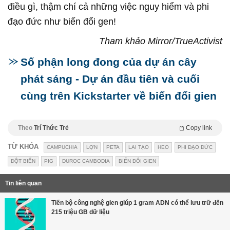
điều gì, thậm chí cả những việc nguy hiểm và phi
đạo đức như biến đổi gen!
Tham khảo Mirror/TrueActivist
Số phận long đong của dự án cây
phát sáng - Dự án đầu tiên và cuối
cùng trên Kickstarter về biến đổi gien
Theo
Trí Thức Trẻ
Copy link
TỪ KHÓA
CAMPUCHIA
LỢN
PETA
LAI TẠO
HEO
PHI ĐẠO ĐỨC
ĐỘT BIẾN
PIG
DUROC CAMBODIA
BIẾN ĐỔI GIEN
Tin liên quan
Tiến bộ công nghệ gien giúp 1 gram ADN có thể lưu trữ đến
215 triệu GB dữ liệu