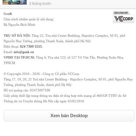
3 tháng trước
GenK
Chịu trách nhiệm quản lý nội dung:
Bà Nguyễn Bích Minh
TRỤ SỞ HÀ NỘI:
Tầng 22, Tòa nhà Center Building, Hapulico Complex, Số 01, phố
Nguyễn Huy Tưởng, phường Thanh Xuân, thành phố Hà Nội
Điện thoại:
024 7309 5555
.
Email:
info@genk.vn
VPĐD TẠI TP.HCM:
Tầng 4, Tòa nhà 123, số 127 Võ Văn Tần, Phường Xuân Hòa,
TPHCM
© Copyright 2010 - 2026 - Công ty Cổ phần VCCorp
Tầng 17, 19, 20, 21 Toà nhà Center Building - Hapulico Complex, Số 01, phố Nguyễn Huy
Tưởng, phường Thanh Xuân, thành phố Hà Nội
Hỗ trợ quảng cáo:
02473007108
Giấy phép thiết lập trang thông tin điện tử tổng hợp trên mạng số 460/GP-TTĐT do Sở
Thông tin và Truyền thông Hà Nội cấp ngày 03/02/2016
Xem bản Desktop