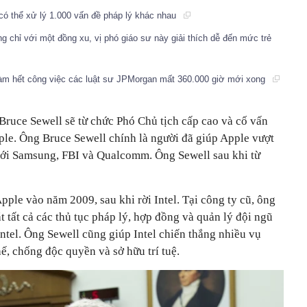
 có thể xử lý 1.000 vấn đề pháp lý khác nhau
ng chỉ với một đồng xu, vị phó giáo sư này giải thích dễ đến mức trẻ
làm hết công việc các luật sư JPMorgan mất 360.000 giờ mới xong
 Bruce Sewell sẽ từ chức Phó Chủ tịch cấp cao và cố vấn
pple. Ông Bruce Sewell chính là người đã giúp Apple vượt
với Samsung, FBI và Qualcomm. Ông Sewell sau khi từ
pple vào năm 2009, sau khi rời Intel. Tại công ty cũ, ông
t tất cả các thủ tục pháp lý, hợp đồng và quản lý đội ngũ
Intel. Ông Sewell cũng giúp Intel chiến thắng nhiều vụ
ế, chống độc quyền và sở hữu trí tuệ.