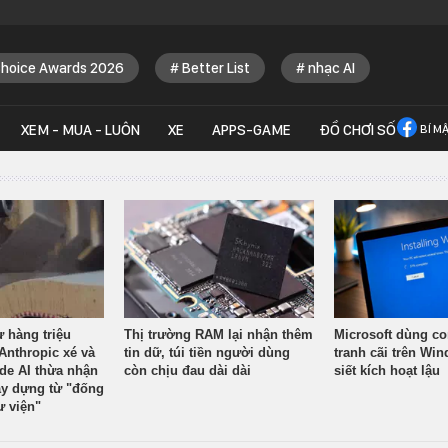
Choice Awards 2026
Better List
nhạc AI
XEM - MUA - LUÔN
XE
APPS-GAME
ĐỒ CHƠI SỐ
BÍ M
ừ hàng triệu
Thị trường RAM lại nhận thêm
Microsoft dùng co
Anthropic xé và
tin dữ, túi tiền người dùng
tranh cãi trên Wi
ude AI thừa nhận
còn chịu đau dài dài
siết kích hoạt lậu
y dựng từ "đống
ư viện"