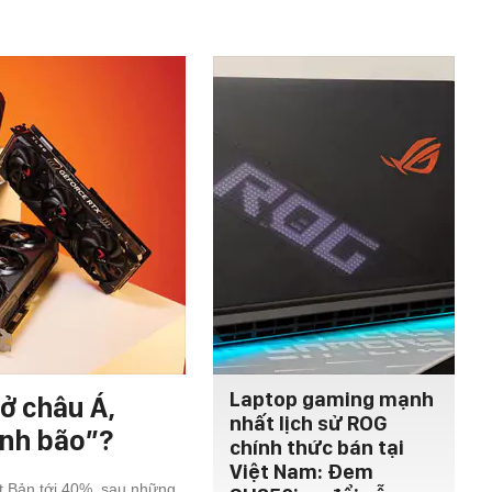
Laptop gaming mạnh
ở châu Á,
nhất lịch sử ROG
ính bão”?
chính thức bán tại
Việt Nam: Đem
ật Bản tới 40%, sau những