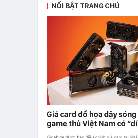
NỔI BẬT TRANG CHỦ
Giá card đồ họa dậy sóng 
game thủ Việt Nam có “d
Gigabyte được báo điều chỉnh giá card tại Nh