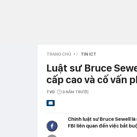
TRANG CHỦ
TIN ICT
›
Luật sư Bruce Sewe
cấp cao và cố vấn p
TVD
9 NĂM TRƯỚC
Chính luật sư Bruce Sewell là
FBI liên quan đến việc bắt bu