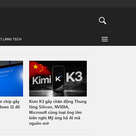
ẬT LÀNG TECH
n chip gây
Kimi K3 gây chấn động Thung
ndows 11 để
lũng Silicon, NVIDIA,
Microsoft cùng loạt ông lớn
kiến nghị Mỹ ủng hộ AI mã
nguồn mở