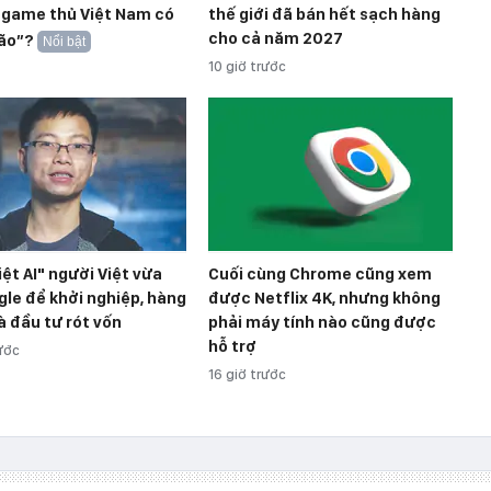
 game thủ Việt Nam có
thế giới đã bán hết sạch hàng
cho cả năm 2027
bão”?
Nổi bật
10 giờ trước
iệt AI" người Việt vừa
Cuối cùng Chrome cũng xem
gle để khởi nghiệp, hàng
được Netflix 4K, nhưng không
à đầu tư rót vốn
phải máy tính nào cũng được
hỗ trợ
rước
16 giờ trước