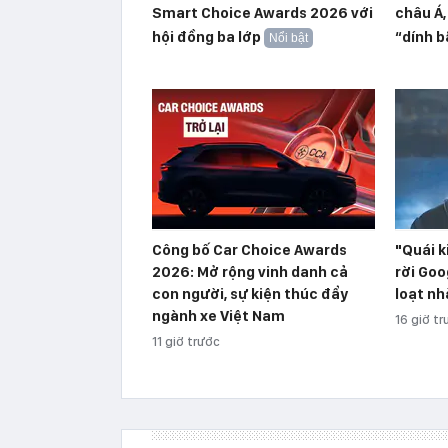
Smart Choice Awards 2026 với
châu Á,
hội đồng ba lớp
“dính 
Nổi bật
Công bố Car Choice Awards
"Quái k
2026: Mở rộng vinh danh cả
rời Goo
con người, sự kiện thúc đẩy
loạt nh
ngành xe Việt Nam
16 giờ t
11 giờ trước