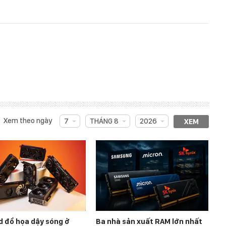
Xem theo ngày
7
THÁNG 8
2026
XEM
d đồ họa dậy sóng ở
Ba nhà sản xuất RAM lớn nhất