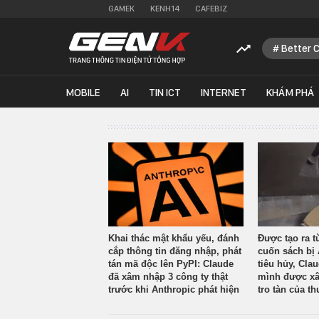
GAMEK
KENH14
CAFEBIZ
Better 
MOBILE
AI
TIN ICT
INTERNET
KHÁM PHÁ
Khai thác mật khẩu yếu, đánh
Được tạo ra t
cắp thông tin đăng nhập, phát
cuốn sách bị 
tán mã độc lên PyPI: Claude
tiêu hủy, Cla
đã xâm nhập 3 công ty thật
mình được xâ
trước khi Anthropic phát hiện
tro tàn của th