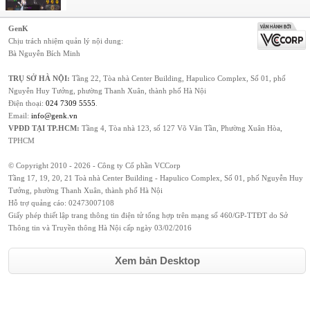
GenK
Chịu trách nhiệm quản lý nội dung:
Bà Nguyễn Bích Minh
TRỤ SỞ HÀ NỘI:
Tầng 22, Tòa nhà Center Building, Hapulico Complex, Số 01, phố
Nguyễn Huy Tưởng, phường Thanh Xuân, thành phố Hà Nội
Điện thoại:
024 7309 5555
.
Email:
info@genk.vn
VPĐD TẠI TP.HCM:
Tầng 4, Tòa nhà 123, số 127 Võ Văn Tần, Phường Xuân Hòa,
TPHCM
© Copyright 2010 - 2026 - Công ty Cổ phần VCCorp
Tầng 17, 19, 20, 21 Toà nhà Center Building - Hapulico Complex, Số 01, phố Nguyễn Huy
Tưởng, phường Thanh Xuân, thành phố Hà Nội
Hỗ trợ quảng cáo:
02473007108
Giấy phép thiết lập trang thông tin điện tử tổng hợp trên mạng số 460/GP-TTĐT do Sở
Thông tin và Truyền thông Hà Nội cấp ngày 03/02/2016
Xem bản Desktop