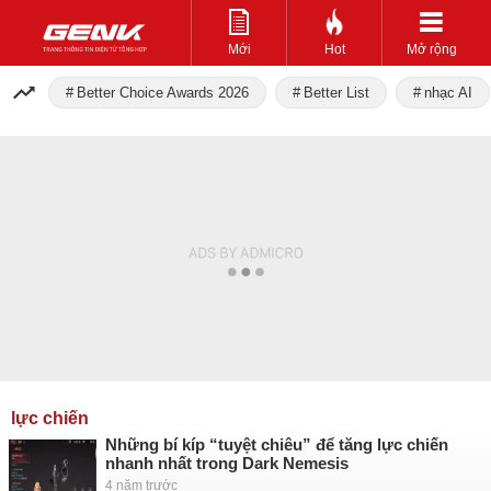
Mới
Hot
Mở rộng
Better Choice Awards 2026
Better List
nhạc AI
lực chiến
Những bí kíp “tuyệt chiêu” để tăng lực chiến
nhanh nhất trong Dark Nemesis
4 năm trước