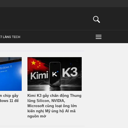
ẬT LÀNG TECH
n chip gây
Kimi K3 gây chấn động Thung
ndows 11 để
lũng Silicon, NVIDIA,
Microsoft cùng loạt ông lớn
kiến nghị Mỹ ủng hộ AI mã
nguồn mở