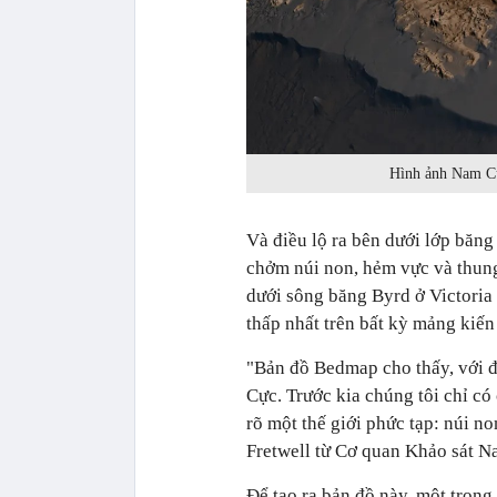
Hình ảnh Nam Cực
Và điều lộ ra bên dưới lớp băn
chởm núi non, hẻm vực và thung
dưới sông băng Byrd ở Victoria 
thấp nhất trên bất kỳ mảng kiến 
"Bản đồ Bedmap cho thấy, với độ
Cực. Trước kia chúng tôi chỉ có
rõ một thế giới phức tạp: núi no
Fretwell từ Cơ quan Khảo sát N
Để tạo ra bản đồ này, một trong