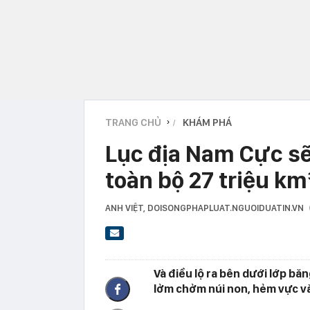
TRANG CHỦ
KHÁM PHÁ
›
Lục địa Nam Cực sẽ 
toàn bộ 27 triệu km
ANH VIỆT
, DOISONGPHAPLUAT.NGUOIDUATIN.VN
Và điều lộ ra bên dưới lớp bă
lởm chởm núi non, hẻm vực và