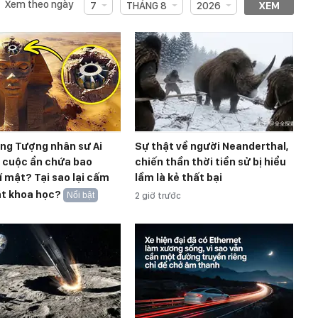
Xem theo ngày
7
THÁNG 8
2026
XEM
ong Tượng nhân sư Ai
Sự thật về người Neanderthal,
t cuộc ẩn chứa bao
chiến thần thời tiền sử bị hiểu
í mật? Tại sao lại cấm
lầm là kẻ thất bại
át khoa học?
Nổi bật
2 giờ trước