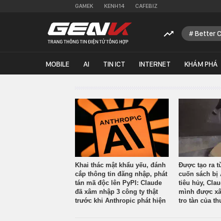
GAMEK
KENH14
CAFEBIZ
Better 
MOBILE
AI
TIN ICT
INTERNET
KHÁM PHÁ
Khai thác mật khẩu yếu, đánh
Được tạo ra t
cắp thông tin đăng nhập, phát
cuốn sách bị 
tán mã độc lên PyPI: Claude
tiêu hủy, Cla
đã xâm nhập 3 công ty thật
mình được xâ
trước khi Anthropic phát hiện
tro tàn của th