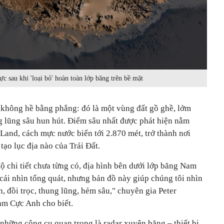
 sau khi 'loại bỏ' hoàn toàn lớp băng trên bề mặt
g không hề bằng phẳng: đó là một vùng đất gồ ghề, lởm
 lũng sâu hun hút. Điểm sâu nhất được phát hiện nằm
Land, cách mực nước biển tới 2.870 mét, trở thành nơi
tạo lục địa nào của Trái Đất.
 chi tiết chưa từng có, địa hình bên dưới lớp băng Nam
 cái nhìn tổng quát, nhưng bản đồ này giúp chúng tôi nhìn
n, đồi trọc, thung lũng, hẻm sâu," chuyên gia Peter
am Cực Anh cho biết.
 những công cụ quan trọng là radar xuyên băng – thiết bị