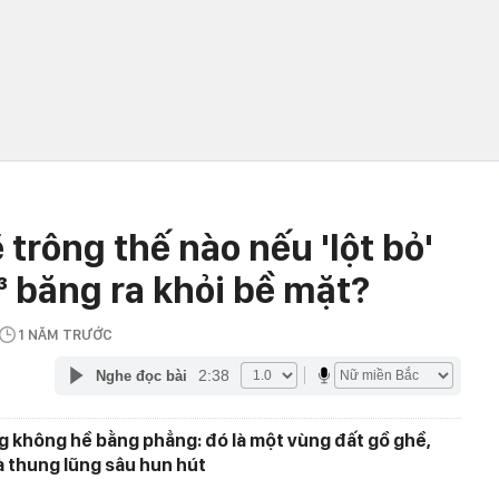
trông thế nào nếu 'lột bỏ'
³ băng ra khỏi bề mặt?
1 NĂM TRƯỚC
2:38
Nghe đọc bài
ng không hề bằng phẳng: đó là một vùng đất gồ ghề,
 thung lũng sâu hun hút