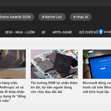
Choice Awards 2026
Better List
nhạc AI
XEM - MUA - LUÔN
XE
APPS-GAME
ĐỒ CHƠI SỐ
BÍ M
ừ hàng triệu
Thị trường RAM lại nhận thêm
Microsoft dùng co
Anthropic xé và
tin dữ, túi tiền người dùng
tranh cãi trên Wi
ude AI thừa nhận
còn chịu đau dài dài
siết kích hoạt lậu
y dựng từ "đống
ư viện"