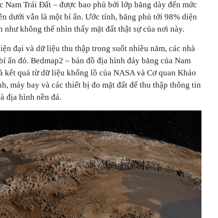
ực Nam Trái Đất – được bao phủ bởi lớp băng dày đến mức
ên dưới vẫn là một bí ẩn. Ước tính, băng phủ tới 98% diện
n như không thể nhìn thấy mặt đất thật sự của nơi này.
ện đại và dữ liệu thu thập trong suốt nhiều năm, các nhà
bí ẩn đó. Bedmap2 – bản đồ địa hình đáy băng của Nam
à kết quả từ dữ liệu khổng lồ của NASA và Cơ quan Khảo
h, máy bay và các thiết bị đo mặt đất để thu thập thông tin
à địa hình nền đá.