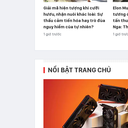
Giải mã hiện tượng khỉ cưỡi
Elon Mu
hươu, nhận nuôi khác loài: Sự
tương 
thấu cảm tiến hóa hay trò đùa
tấn thu
nguy hiểm của tự nhiên?
Nga: Th
1 giờ trước
1 giờ trư
NỔI BẬT TRANG CHỦ