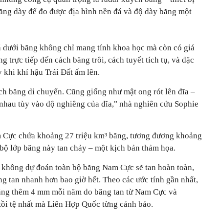
ăng dày để đo được địa hình nền đá và độ dày băng một
 dưới băng không chỉ mang tính khoa học mà còn có giá
g trực tiếp đến cách băng trôi, cách tuyết tích tụ, và đặc
y khi khí hậu Trái Đất ấm lên.
ch băng di chuyển. Cũng giống như mật ong rót lên đĩa –
c nhau tùy vào độ nghiêng của đĩa," nhà nghiên cứu Sophie
 Cực chứa khoảng 27 triệu km³ băng, tương đương khoảng
bộ lớp băng này tan chảy – một kịch bản thảm họa.
i không dự đoán toàn bộ băng Nam Cực sẽ tan hoàn toàn,
g tan nhanh hơn bao giờ hết. Theo các ước tính gần nhất,
âng thêm 4 mm mỗi năm do băng tan từ Nam Cực và
tồi tệ nhất mà Liên Hợp Quốc từng cảnh báo.