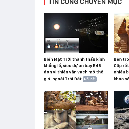
TIN CÙNG CHUYÊN MỤC
Biến Mặt Trời thành thấu kính
Bên tr
khổng lồ, siêu dự án bay 548
Cập rố
đơn vị thiên văn vạch mở thế
nhiêu b
giới ngoài Trái Đất
khảo s
Nổi bật