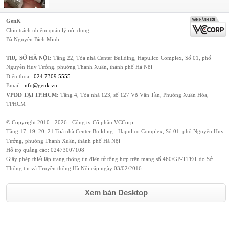
GenK
Chịu trách nhiệm quản lý nội dung:
Bà Nguyễn Bích Minh
TRỤ SỞ HÀ NỘI:
Tầng 22, Tòa nhà Center Building, Hapulico Complex, Số 01, phố
Nguyễn Huy Tưởng, phường Thanh Xuân, thành phố Hà Nội
Điện thoại:
024 7309 5555
.
Email:
info@genk.vn
VPĐD TẠI TP.HCM:
Tầng 4, Tòa nhà 123, số 127 Võ Văn Tần, Phường Xuân Hòa,
TPHCM
© Copyright 2010 - 2026 - Công ty Cổ phần VCCorp
Tầng 17, 19, 20, 21 Toà nhà Center Building - Hapulico Complex, Số 01, phố Nguyễn Huy
Tưởng, phường Thanh Xuân, thành phố Hà Nội
Hỗ trợ quảng cáo:
02473007108
Giấy phép thiết lập trang thông tin điện tử tổng hợp trên mạng số 460/GP-TTĐT do Sở
Thông tin và Truyền thông Hà Nội cấp ngày 03/02/2016
Xem bản Desktop