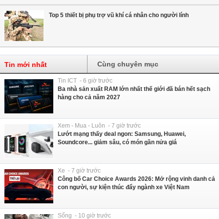
Top 5 thiết bị phụ trợ vũ khí cá nhân cho người lính
Cùng chuyên mục
Tin mới nhất
Tin ICT - 6 giờ trước
Ba nhà sản xuất RAM lớn nhất thế giới đã bán hết sạch
hàng cho cả năm 2027
Xem - Mua - Luôn - 7 giờ trước
Lướt mạng thấy deal ngon: Samsung, Huawei,
Soundcore... giảm sâu, có món gần nửa giá
Xe - 7 giờ trước
Công bố Car Choice Awards 2026: Mở rộng vinh danh cả
con người, sự kiện thúc đẩy ngành xe Việt Nam
Sống - 10 giờ trước