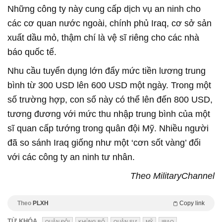
Những công ty này cung cấp dịch vụ an ninh cho
các cơ quan nước ngoài, chính phủ Iraq, cơ sở sản
xuất dầu mỏ, thậm chí là vệ sĩ riêng cho các nhà
báo quốc tế.
Nhu cầu tuyển dụng lớn đẩy mức tiền lương trung
bình từ 300 USD lên 600 USD một ngày. Trong một
số trường hợp, con số này có thể lên đến 800 USD,
tương đương với mức thu nhập trung bình của một
sĩ quan cấp tướng trong quân đội Mỹ. Nhiều người
đã so sánh Iraq giống như một ‘cơn sốt vàng’ đối
với các công ty an ninh tư nhân.
Theo MilitaryChannel
Theo
PLXH
Copy link
TỪ KHÓA
QUÂN ĐỘI
KHỦNG BỐ
QUÂN SỰ
MỸ
IRAQ