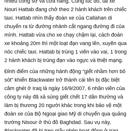
nhiều công sở và cửa hàng. Cùng lúc đó, tài xế
Nouri Hattab đang chở theo 2 hành khách trên chiếc
taxi. Hattab nhìn thấy đoàn xe của Callahan di
chuyển ra từ đường nhánh cắt ngang đường đi của
mình. Hattab vừa cho xe chạy chậm lại, cách đoàn
xe khoảng 20m thì một loạt đạn vang lên, xuyên qua
nóc chiếc taxi. Hattab bị trúng 1 viên vào vai, 1 trong
2 hành khách bị trúng đạn vào ngực và thiệt mạng.
Đỉnh điểm của những hành động “giết nhầm hơn bỏ
sót” khiến Blackwater trở thành cái tên bị đặc biệt
căm ghét ở Iraq là ngày 16/9/2007, 6 nhân viên của
công ty này đã xả súng giết chết 17 dân thường và
làm bị thương 20 người khác trong khi bảo vệ một
đoàn xe của Bộ Ngoại giao Mỹ di chuyển qua quảng
trường Nisour ở thủ đô Baghdad. Sau vụ này,
Blackwater đã bị treo giấy phép hoạt động ở Iraq