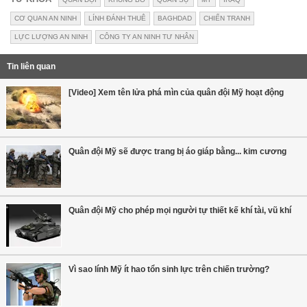
CƠ QUAN AN NINH
LÍNH ĐÁNH THUÊ
BAGHDAD
CHIẾN TRANH
LỰC LƯỢNG AN NINH
CÔNG TY AN NINH TƯ NHÂN
Tin liên quan
[Video] Xem tên lửa phá mìn của quân đội Mỹ hoạt động
Quân đội Mỹ sẽ được trang bị áo giáp bằng... kim cương
Quân đội Mỹ cho phép mọi người tự thiết kế khí tài, vũ khí
Vì sao lính Mỹ ít hao tổn sinh lực trên chiến trường?