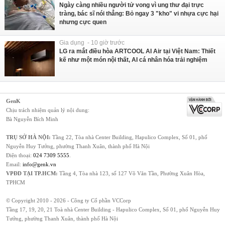
Ngày càng nhiều người tử vong vì ung thư đại trực
tràng, bác sĩ nói thẳng: Bỏ ngay 3 "kho" vi nhựa cực hại
nhưng cực quen
Gia dụng - 10 giờ trước
LG ra mắt điều hòa ARTCOOL AI Air tại Việt Nam: Thiết
kế như một món nội thất, AI cá nhân hóa trải nghiệm
GenK
Chịu trách nhiệm quản lý nội dung:
Bà Nguyễn Bích Minh
TRỤ SỞ HÀ NỘI:
Tầng 22, Tòa nhà Center Building, Hapulico Complex, Số 01, phố
Nguyễn Huy Tưởng, phường Thanh Xuân, thành phố Hà Nội
Điện thoại:
024 7309 5555
.
Email:
info@genk.vn
VPĐD TẠI TP.HCM:
Tầng 4, Tòa nhà 123, số 127 Võ Văn Tần, Phường Xuân Hòa,
TPHCM
© Copyright 2010 - 2026 - Công ty Cổ phần VCCorp
Tầng 17, 19, 20, 21 Toà nhà Center Building - Hapulico Complex, Số 01, phố Nguyễn Huy
Tưởng, phường Thanh Xuân, thành phố Hà Nội