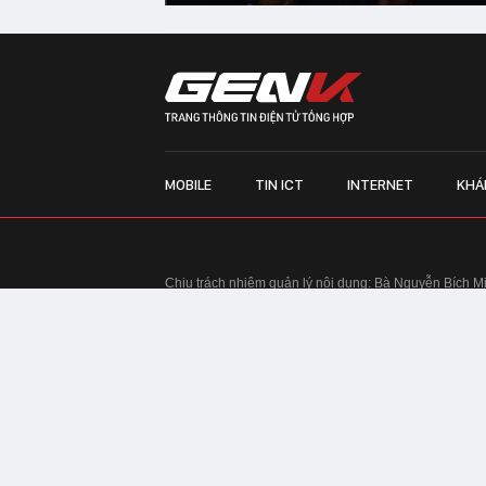
MOBILE
TIN ICT
INTERNET
KHÁ
Chịu trách nhiệm quản lý nội dung: Bà Nguyễn Bích M
TRỤ SỞ HÀ NỘI:
Tầng 22, Tòa nhà Center Building, 
Huy Tưởng, phường Thanh Xuân, thành phố Hà Nội
Điện thoại: 024 7309 5555.
Email:
info@genk.vn
VPĐD TẠI TP.HCM:
Tầng 4, Tòa nhà 123, số 127 Võ
© Copyright 2010 - 2026 - Công ty Cổ phần VCCorp
Tầng 17, 19, 20, 21 Toà nhà Center Building - Hapul
Tưởng, phường Thanh Xuân, thành phố Hà Nội
Giấy phép thiết lập trang thông tin điện tử tổng hợp