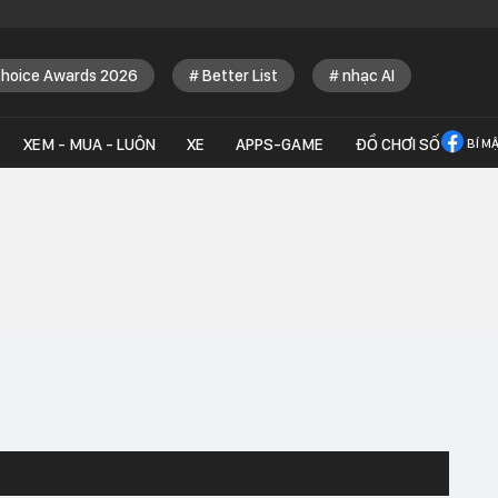
Choice Awards 2026
Better List
nhạc AI
XEM - MUA - LUÔN
XE
APPS-GAME
ĐỒ CHƠI SỐ
BÍ M