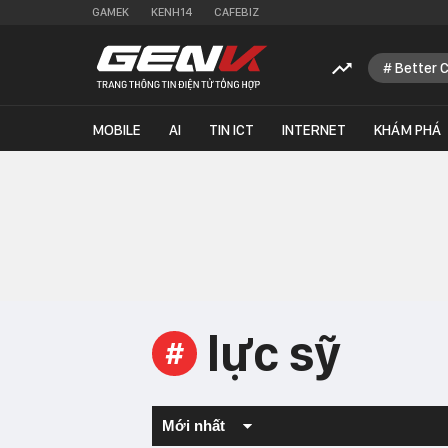
GAMEK
KENH14
CAFEBIZ
Better 
MOBILE
AI
TIN ICT
INTERNET
KHÁM PHÁ
lực sỹ
#
Mới nhất