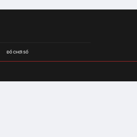
ĐỒ CHƠI SỐ
G CÁO
o.vn