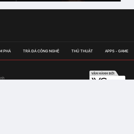
M PHÁ
TRÀ ĐÁ CÔNG NGHỆ
THỦ THUẬT
APPS - GAME
inh
Hapulico Complex, Số 01, phố Nguyễn
LIÊN HỆ QUẢN
 Văn Tần, Phường Xuân Hòa, TPHCM
Hotline hỗ trợ quảng cáo:
ico Complex, Số 01, phố Nguyễn Huy
Email:
giaitrixahoi@admicr
Hỗ trợ & CSKH: Admicro
 trên mạng số 460/GP-TTĐT do Sở Thông