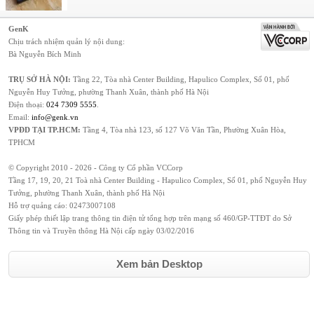
GenK
Chịu trách nhiệm quản lý nội dung:
Bà Nguyễn Bích Minh
TRỤ SỞ HÀ NỘI:
Tầng 22, Tòa nhà Center Building, Hapulico Complex, Số 01, phố
Nguyễn Huy Tưởng, phường Thanh Xuân, thành phố Hà Nội
Điện thoại:
024 7309 5555
.
Email:
info@genk.vn
VPĐD TẠI TP.HCM:
Tầng 4, Tòa nhà 123, số 127 Võ Văn Tần, Phường Xuân Hòa,
TPHCM
© Copyright 2010 - 2026 - Công ty Cổ phần VCCorp
Tầng 17, 19, 20, 21 Toà nhà Center Building - Hapulico Complex, Số 01, phố Nguyễn Huy
Tưởng, phường Thanh Xuân, thành phố Hà Nội
Hỗ trợ quảng cáo:
02473007108
Giấy phép thiết lập trang thông tin điện tử tổng hợp trên mạng số 460/GP-TTĐT do Sở
Thông tin và Truyền thông Hà Nội cấp ngày 03/02/2016
Xem bản Desktop