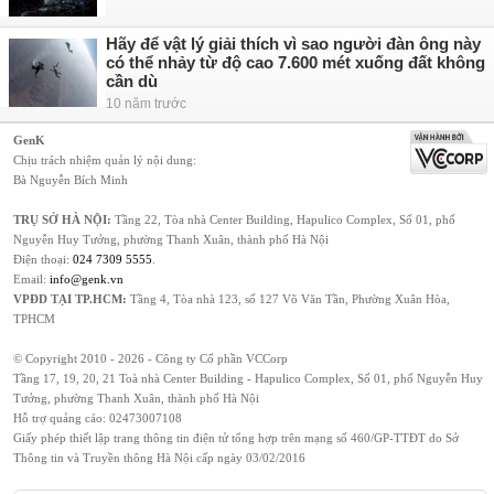
Hãy để vật lý giải thích vì sao người đàn ông này
có thể nhảy từ độ cao 7.600 mét xuống đất không
cần dù
10 năm trước
GenK
Chịu trách nhiệm quản lý nội dung:
Bà Nguyễn Bích Minh
TRỤ SỞ HÀ NỘI:
Tầng 22, Tòa nhà Center Building, Hapulico Complex, Số 01, phố
Nguyễn Huy Tưởng, phường Thanh Xuân, thành phố Hà Nội
Điện thoại:
024 7309 5555
.
Email:
info@genk.vn
VPĐD TẠI TP.HCM:
Tầng 4, Tòa nhà 123, số 127 Võ Văn Tần, Phường Xuân Hòa,
TPHCM
© Copyright 2010 - 2026 - Công ty Cổ phần VCCorp
Tầng 17, 19, 20, 21 Toà nhà Center Building - Hapulico Complex, Số 01, phố Nguyễn Huy
Tưởng, phường Thanh Xuân, thành phố Hà Nội
Hỗ trợ quảng cáo:
02473007108
Giấy phép thiết lập trang thông tin điện tử tổng hợp trên mạng số 460/GP-TTĐT do Sở
Thông tin và Truyền thông Hà Nội cấp ngày 03/02/2016