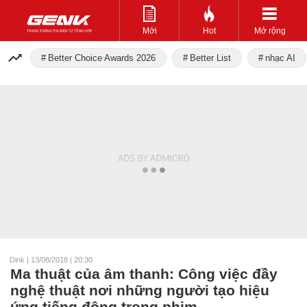
Mới
Hot
Mở rộng
Better Choice Awards 2026
Better List
nhạc AI
Dink
|
13/08/2018 | 20:30
Ma thuật của âm thanh: Công việc đầy
nghệ thuật nơi những người tạo hiệu
ứng tiếng động trong phim