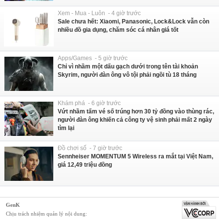
Xem - Mua - Luôn - 4 giờ trước
Sale chưa hết: Xiaomi, Panasonic, Lock&Lock vẫn còn
nhiều đồ gia dụng, chăm sóc cá nhân giá tốt
Apps/Games - 5 giờ trước
Chỉ vì nhầm một dấu gạch dưới trong tên tài khoản
Skyrim, người đàn ông vô tội phải ngồi tù 18 tháng
Khám phá - 6 giờ trước
Vứt nhầm tấm vé số trúng hơn 30 tỷ đồng vào thùng rác,
người đàn ông khiến cả công ty vệ sinh phải mất 2 ngày
tìm lại
Đồ chơi số - 7 giờ trước
Sennheiser MOMENTUM 5 Wireless ra mắt tại Việt Nam,
giá 12,49 triệu đồng
GenK
Chịu trách nhiệm quản lý nội dung: