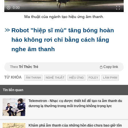
0:00
Ma thuật của ngành tạo hiệu ứng âm thanh.
Robot "hiệp sĩ mù" tâng bóng hoàn
hảo không rơi chỉ bằng cách lắng
nghe âm thanh
Theo
Trí Thức Trẻ
Copy link
TỪ KHÓA
ÂM THANH
NGHỆ THUẬT
HIỆU ỨNG
FOLEY
LÀM PHIM
Tin liên quan
Telemetron - Nhạc cụ được thiết kể để tạo ra âm thanh du
dương lạ thường trong môi trường không trọng lực
Khám phá âm thanh của những hòn đảo chưa bao giờ tồn