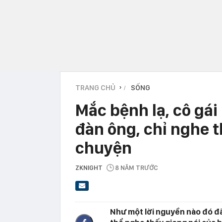
TRANG CHỦ
SỐNG
›
Mắc bệnh lạ, cô gá
đàn ông, chỉ nghe t
chuyện
ZKNIGHT
8 NĂM TRƯỚC
Như một lời nguyền nào đó đã