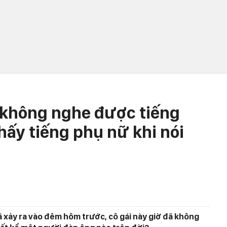
i không nghe được tiếng
hấy tiếng phụ nữ khi nói
 xảy ra vào đêm hôm trước, cô gái này giờ đã không