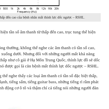
thấp đến cao của bệnh nhân mất thính lực dốc ngược – RSHL.
hiện tần số âm thanh từ thấp đến cao, trục tung thể hiện
ông thường, không thể nghe các âm thanh có tần số cao,
rên xuống dưới. Nhưng đối với những người mất khả năng
thấp như cô gái ở Hạ Môn Trung Quốc, thính lực đồ sẽ dốc
 nó được gọi là căn bệnh mất thính lực dốc ngược – RSHL.
hể nghe thấy các loại âm thanh có tần số đặc biệt thấp,
ạnh, tiếng sấm, tiếng guitar bass, những tiếng rì rầm phát
nh động cơ ô tô và thậm chí cả tiếng nói những người đàn