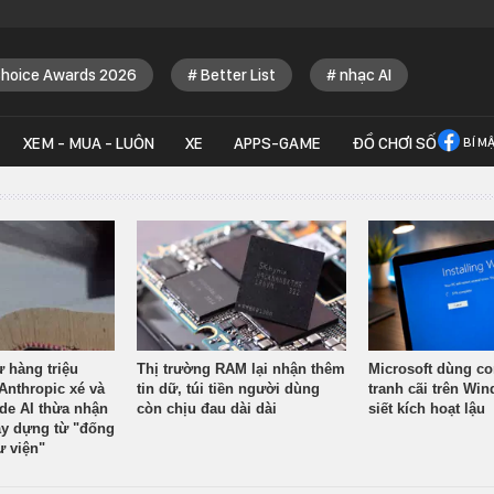
Choice Awards 2026
Better List
nhạc AI
XEM - MUA - LUÔN
XE
APPS-GAME
ĐỒ CHƠI SỐ
BÍ M
ừ hàng triệu
Thị trường RAM lại nhận thêm
Microsoft dùng co
Anthropic xé và
tin dữ, túi tiền người dùng
tranh cãi trên Wi
ude AI thừa nhận
còn chịu đau dài dài
siết kích hoạt lậu
y dựng từ "đống
ư viện"