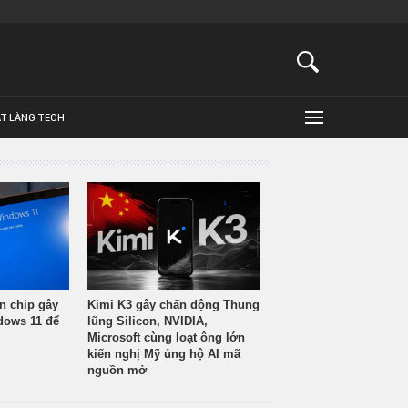
ẬT LÀNG TECH
n chip gây
Kimi K3 gây chấn động Thung
ndows 11 để
lũng Silicon, NVIDIA,
Microsoft cùng loạt ông lớn
kiến nghị Mỹ ủng hộ AI mã
nguồn mở