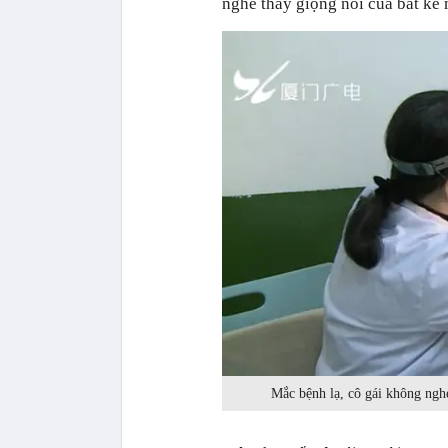
nghe thấy giọng nói của bất kể 
Mắc bệnh lạ, cô gái không nghe