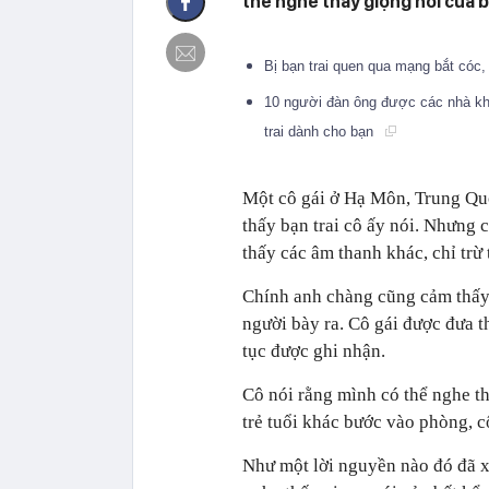
thể nghe thấy giọng nói của 
Bị bạn trai quen qua mạng bắt cóc,
10 người đàn ông được các nhà kho
trai dành cho bạn
Một cô gái ở Hạ Môn, Trung Quố
thấy bạn trai cô ấy nói. Nhưng
thấy các âm thanh khác, chỉ trừ 
Chính anh chàng cũng cảm thấy 
người bày ra. Cô gái được đưa t
tục được ghi nhận.
Cô nói rằng mình có thể nghe t
trẻ tuổi khác bước vào phòng, c
Như một lời nguyền nào đó đã x