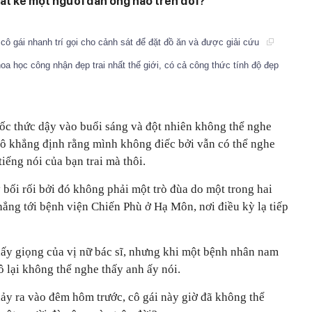
bất kể một người đàn ông nào trên đời?
 cô gái nhanh trí gọi cho cảnh sát để đặt đồ ăn và được giải cứu
a học công nhận đẹp trai nhất thế giới, có cả công thức tính độ đẹp
c thức dậy vào buổi sáng và đột nhiên không thể nghe
 cô khẳng định rằng mình không điếc bởi vẫn có thể nghe
tiếng nói của bạn trai mà thôi.
bối rối bởi đó không phải một trò đùa do một trong hai
hẳng tới bệnh viện Chiến Phù ở Hạ Môn, nơi điều kỳ lạ tiếp
hấy giọng của vị nữ bác sĩ, nhưng khi một bệnh nhân nam
ô lại không thể nghe thấy anh ấy nói.
ảy ra vào đêm hôm trước, cô gái này giờ đã không thể