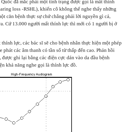
g Quốc đã mắc phải một tình trạng được gọi là mất thính
earing loss -RSHL), khiến cô không thể nghe thấy những
một căn bệnh thực sự chứ chẳng phải lời nguyền gì cả,
 ra. Cứ 13.000 người mất thính lực thì mới có 1 người bị ở
 thính lực, các bác sĩ sẽ cho bệnh nhân thực hiện một phép
he phát các âm thanh có tần số từ thấp đến cao. Phản hồi
o, được ghi lại bằng các điện cực dán vào da đầu bệnh
iện khả năng nghe gọi là thính lực đồ.