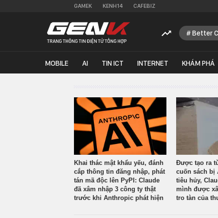
GAMEK
KENH14
CAFEBIZ
Better 
MOBILE
AI
TIN ICT
INTERNET
KHÁM PHÁ
Khai thác mật khẩu yếu, đánh
Được tạo ra t
cắp thông tin đăng nhập, phát
cuốn sách bị 
tán mã độc lên PyPI: Claude
tiêu hủy, Cla
đã xâm nhập 3 công ty thật
mình được xâ
trước khi Anthropic phát hiện
tro tàn của th