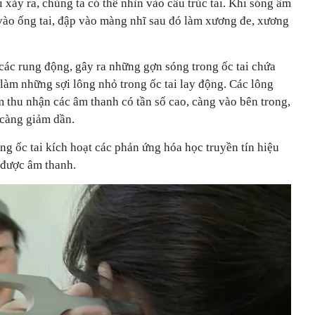
ại xảy ra, chúng ta có thể nhìn vào cấu trúc tai. Khi sóng âm
 vào ống tai, đập vào màng nhĩ sau đó làm xương đe, xương
ác rung động, gây ra những gợn sóng trong ốc tai chứa
làm những sợi lông nhỏ trong ốc tai lay động. Các lông
 thu nhận các âm thanh có tần số cao, càng vào bên trong,
 càng giảm dần.
ong ốc tai kích hoạt các phản ứng hóa học truyền tín hiệu
 được âm thanh.