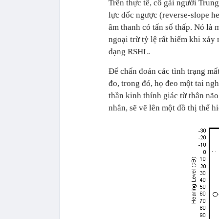
Trên thực tế, cô gái người Trun
lực dốc ngược (reverse-slope h
âm thanh có tấn số thấp. Nó là 
ngoại trừ tỷ lệ rất hiếm khi xảy
dạng RSHL.
Để chấn đoán các tình trạng mất
đo, trong đó, họ đeo một tai ng
thần kinh thính giác từ thân nã
nhân, sẽ vẽ lên một đồ thị thể h