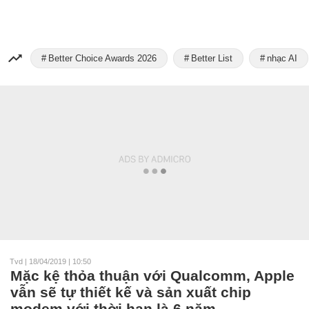
Better Choice Awards 2026
Better List
nhạc AI
Tvd
|
18/04/2019 | 10:50
Mặc kệ thỏa thuận với Qualcomm, Apple
vẫn sẽ tự thiết kế và sản xuất chip
modem với thời hạn là 6 năm