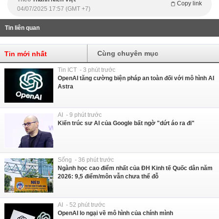
Copy link
04/07/2025 17:57 (GMT +7)
Tin liên quan
Cùng chuyên mục
Tin mới nhất
Tin ICT - 3 phút trước
OpenAI tăng cường biện pháp an toàn đối với mô hình AI
Astra
AI - 9 phút trước
Kiến trúc sư AI của Google bất ngờ "dứt áo ra đi"
Sống - 36 phút trước
Ngành học cao điểm nhất của ĐH Kinh tế Quốc dân năm
2026: 9,5 điểm/môn vẫn chưa thể đỗ
AI - 52 phút trước
OpenAI lo ngại về mô hình của chính mình