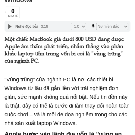
0
CHIA SẺ
Nghe đọc bài
3:19
Một chiếc MacBook giá dưới 800 USD đang được
Apple âm thầm phát triển, nhắm thẳng vào phân
khúc laptop tầm trung vốn bị coi là "vùng trũng"
của ngành PC.
"Vùng trũng" của ngành PC là nơi các thiết bị
Windows từ lâu đã gắn liền với trải nghiệm đơn
giản, sức mạnh không quá nổi bật. Nếu tin đồn này
là thật, đây có thể là bước đi làm thay đổi hoàn toàn
cuộc chơi – và là mối đe dọa nghiêm trọng cho các
nhà sản xuất laptop Windows.
Apple bước vào lãnh địa vốn là "vùng an