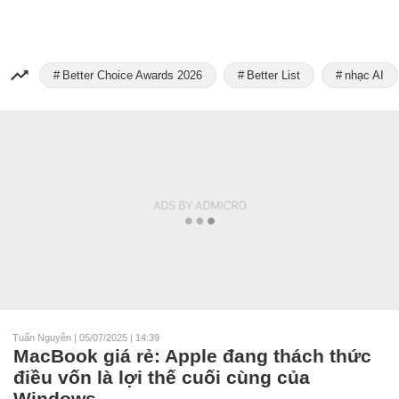
Better Choice Awards 2026
Better List
nhạc AI
Tuấn Nguyễn
|
05/07/2025 | 14:39
MacBook giá rẻ: Apple đang thách thức
điều vốn là lợi thế cuối cùng của
Windows