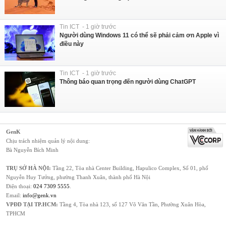
Tin ICT - 1 giờ trước
Người dùng Windows 11 có thể sẽ phải cảm ơn Apple vì
điều này
Tin ICT - 1 giờ trước
Thông báo quan trọng đến người dùng ChatGPT
GenK
Chịu trách nhiệm quản lý nội dung:
Bà Nguyễn Bích Minh
TRỤ SỞ HÀ NỘI:
Tầng 22, Tòa nhà Center Building, Hapulico Complex, Số 01, phố
Nguyễn Huy Tưởng, phường Thanh Xuân, thành phố Hà Nội
Điện thoại:
024 7309 5555
.
Email:
info@genk.vn
VPĐD TẠI TP.HCM:
Tầng 4, Tòa nhà 123, số 127 Võ Văn Tần, Phường Xuân Hòa,
TPHCM