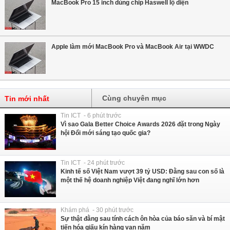
MacBook Pro 15 inch dùng chip Haswell lộ diện
Apple làm mới MacBook Pro và MacBook Air tại WWDC
Cùng chuyên mục
Tin mới nhất
Tin ICT - 6 phút trước
Vì sao Gala Better Choice Awards 2026 đặt trong Ngày
hội Đổi mới sáng tạo quốc gia?
Tin ICT - 24 phút trước
Kinh tế số Việt Nam vượt 39 tỷ USD: Đằng sau con số là
một thế hệ doanh nghiệp Việt đang nghĩ lớn hơn
Khám phá - 30 phút trước
Sự thật đằng sau tính cách ôn hòa của báo săn và bí mật
tiến hóa giấu kín hàng vạn năm