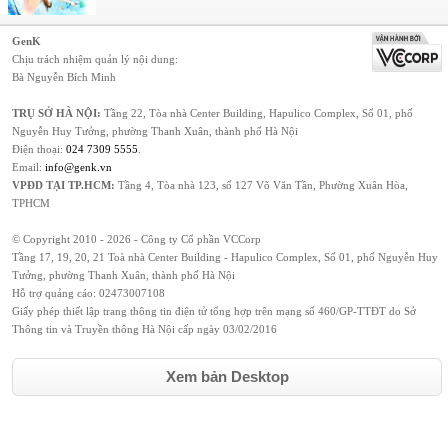
GenK
Chịu trách nhiệm quản lý nội dung:
Bà Nguyễn Bích Minh
TRỤ SỞ HÀ NỘI:
Tầng 22, Tòa nhà Center Building, Hapulico Complex, Số 01, phố
Nguyễn Huy Tưởng, phường Thanh Xuân, thành phố Hà Nội
Điện thoại:
024 7309 5555
.
Email:
info@genk.vn
VPĐD TẠI TP.HCM:
Tầng 4, Tòa nhà 123, số 127 Võ Văn Tần, Phường Xuân Hòa,
TPHCM
© Copyright 2010 - 2026 - Công ty Cổ phần VCCorp
Tầng 17, 19, 20, 21 Toà nhà Center Building - Hapulico Complex, Số 01, phố Nguyễn Huy
Tưởng, phường Thanh Xuân, thành phố Hà Nội
Hỗ trợ quảng cáo:
02473007108
Giấy phép thiết lập trang thông tin điện tử tổng hợp trên mạng số 460/GP-TTĐT do Sở
Thông tin và Truyền thông Hà Nội cấp ngày 03/02/2016
Xem bản Desktop