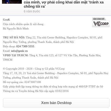
của mình, vợ phải công khai dằn mặt ‘tránh xa
chồng tôi ra’
6 năm trước
GenK
Chịu trách nhiệm quản lý nội dung:
Bà Nguyễn Bích Minh
TRỤ SỞ HÀ NỘI:
Tầng 22, Tòa nhà Center Building, Hapulico Complex, Số 01, phố
Nguyễn Huy Tưởng, phường Thanh Xuân, thành phố Hà Nội
Điện thoại:
024 7309 5555
.
Email:
info@genk.vn
VPĐD TẠI TP.HCM:
Tầng 4, Tòa nhà 123, số 127 Võ Văn Tần, Phường Xuân Hòa,
TPHCM
© Copyright 2010 - 2026 - Công ty Cổ phần VCCorp
Tầng 17, 19, 20, 21 Toà nhà Center Building - Hapulico Complex, Số 01, phố Nguyễn Huy
Tưởng, phường Thanh Xuân, thành phố Hà Nội
Hỗ trợ quảng cáo:
02473007108
Giấy phép thiết lập trang thông tin điện tử tổng hợp trên mạng số 460/GP-TTĐT do Sở
Thông tin và Truyền thông Hà Nội cấp ngày 03/02/2016
Xem bản Desktop