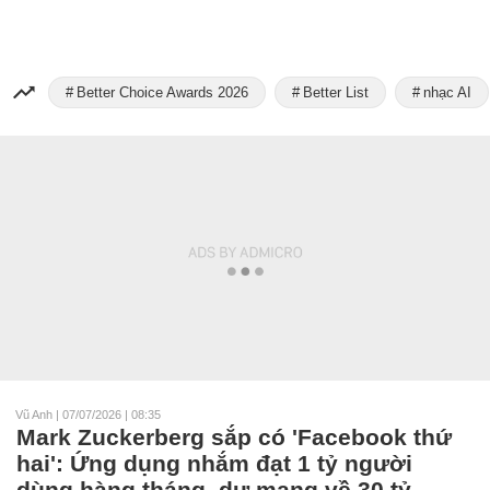
Better Choice Awards 2026
Better List
nhạc AI
Vũ Anh
|
07/07/2026 | 08:35
Mark Zuckerberg sắp có 'Facebook thứ
hai': Ứng dụng nhắm đạt 1 tỷ người
dùng hàng tháng, dự mang về 30 tỷ