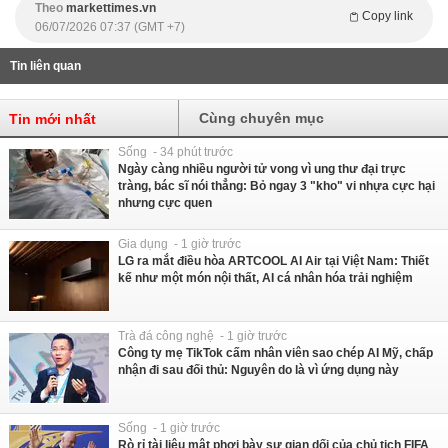
Theo
markettimes.vn
Copy link
06/07/2026 07:37 (GMT +7)
Tin liên quan
Cùng chuyên mục
Tin mới nhất
Sống - 34 phút trước
Ngày càng nhiều người tử vong vì ung thư đại trực
tràng, bác sĩ nói thẳng: Bỏ ngay 3 "kho" vi nhựa cực hại
nhưng cực quen
Gia dụng - 1 giờ trước
LG ra mắt điều hòa ARTCOOL AI Air tại Việt Nam: Thiết
kế như một món nội thất, AI cá nhân hóa trải nghiệm
Trà đá công nghệ - 1 giờ trước
Công ty mẹ TikTok cấm nhân viên sao chép AI Mỹ, chấp
nhận đi sau đối thủ: Nguyên do là vì ứng dụng này
Sống - 1 giờ trước
Rò rỉ tài liệu mật phơi bày sự gian dối của chủ tịch FIFA