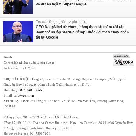
và dự án ngầm Super League
Trà đá công nghệ - 2 giờ trước
CEO DeepMind từ chức, 'công thần' lâu năm rời tập
đoàn thành lập startup riêng: Cuộc đại tháo chạy nhân
tài tại Google
GenK
Chịu trách nhiệm quản lý nội dung:
Bà Nguyễn Bích Minh
TRỤ SỞ HÀ NỘI:
Tầng 22, Tòa nhà Center Building, Hapulico Complex, Số 01, phố
Nguyễn Huy Tưởng, phường Thanh Xuân, thành phố Hà Nội
Điện thoại:
024 7309 5555
.
Email:
info@genk.vn
VPĐD TẠI TP.HCM:
Tầng 4, Tòa nhà 123, số 127 Võ Văn Tần, Phường Xuân Hòa,
TPHCM
© Copyright 2010 - 2026 - Công ty Cổ phần VCCorp
Tầng 17, 19, 20, 21 Toà nhà Center Building - Hapulico Complex, Số 01, phố Nguyễn Huy
Tưởng, phường Thanh Xuân, thành phố Hà Nội
Hỗ trợ quảng cáo:
02473007108