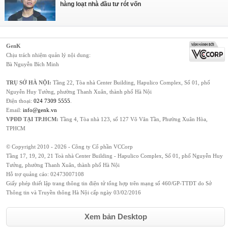
hàng loạt nhà đầu tư rót vốn
GenK
Chịu trách nhiệm quản lý nội dung:
Bà Nguyễn Bích Minh
TRỤ SỞ HÀ NỘI:
Tầng 22, Tòa nhà Center Building, Hapulico Complex, Số 01, phố
Nguyễn Huy Tưởng, phường Thanh Xuân, thành phố Hà Nội
Điện thoại:
024 7309 5555
.
Email:
info@genk.vn
VPĐD TẠI TP.HCM:
Tầng 4, Tòa nhà 123, số 127 Võ Văn Tần, Phường Xuân Hòa,
TPHCM
© Copyright 2010 - 2026 - Công ty Cổ phần VCCorp
Tầng 17, 19, 20, 21 Toà nhà Center Building - Hapulico Complex, Số 01, phố Nguyễn Huy
Tưởng, phường Thanh Xuân, thành phố Hà Nội
Hỗ trợ quảng cáo:
02473007108
Giấy phép thiết lập trang thông tin điện tử tổng hợp trên mạng số 460/GP-TTĐT do Sở
Thông tin và Truyền thông Hà Nội cấp ngày 03/02/2016
Xem bản Desktop