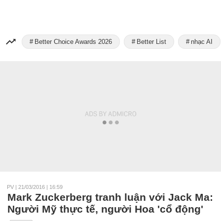
Better Choice Awards 2026
Better List
nhạc AI
PV
|
21/03/2016 | 16:59
Mark Zuckerberg tranh luận với Jack Ma:
Người Mỹ thực tế, người Hoa 'cổ động'