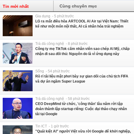
Cùng chuyên mục
Tin mới nhất
Gia dụng - 5 phút trước
LG ra mắt điều hòa ARTCOOL AI Air tại Việt Nam: Thiết
kế như một món nội thất, AI cá nhân hóa trải nghiệm
Trà đá công nghệ - 8 phút trước
Công ty mẹ TikTok cấm nhân viên sao chép AI Mỹ, chấp
nhận đi sau đối thủ: Nguyên do là vì ứng dụng này
Sống - 54 phút trước
Rò rỉ tài liệu mật phơi bày sự gian dối của chủ tịch FIFA
và dự án ngầm Super League
Trà đá công nghệ - 58 phút trước
CEO DeepMind từ chức, 'công thần' lâu năm rời tập
đoàn thành lập startup riêng: Cuộc đại tháo chạy nhân
tài tại Google
Tin ICT - 1 giờ trước
"Quái kiệt AI" người Việt vừa rời Google để khởi nghiệp,