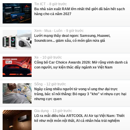
Tin ICT - 8 giờ trước
Ba nhà sản xuất RAM lớn nhất thế giới đã bán hết sạch
hàng cho cả năm 2027
Xem - Mua - Luôn - 9 giờ trước
Lướt mạng thấy deal ngon: Samsung, Huawei,
Soundcore... giảm sâu, có món gần nửa giá
Xe - 10 giờ trước
Công bố Car Choice Awards 2026: Mở rộng vinh danh cả
con người, sự kiện thúc đẩy ngành xe Việt Nam
Sống - 12 giờ trước
Ngày càng nhiều người tử vong vì ung thư đại trực
tràng, bác sĩ nói thẳng: Bỏ ngay 3 "kho" vi nhựa cực hại
nhưng cực quen
Gia dụng - 13 giờ trước
LG ra mắt điều hòa ARTCOOL AI Air tại Việt Nam: Thiết
kế như một món nội thất, AI cá nhân hóa trải nghiệm