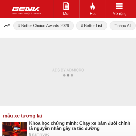
Mới
Hot
Mở rộng
Better Choice Awards 2026
Better List
nhạc AI
mẫu xe tương lai
Khoa học chứng minh: Chạy xe bám đuôi chính
là nguyên nhân gây ra tắc đường
8 năm trước