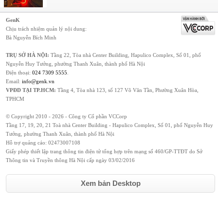
GenK
Chịu trách nhiệm quản lý nội dung:
Bà Nguyễn Bích Minh
TRỤ SỞ HÀ NỘI:
Tầng 22, Tòa nhà Center Building, Hapulico Complex, Số 01, phố
Nguyễn Huy Tưởng, phường Thanh Xuân, thành phố Hà Nội
Điện thoại:
024 7309 5555
.
Email:
info@genk.vn
VPĐD TẠI TP.HCM:
Tầng 4, Tòa nhà 123, số 127 Võ Văn Tần, Phường Xuân Hòa,
TPHCM
© Copyright 2010 - 2026 - Công ty Cổ phần VCCorp
Tầng 17, 19, 20, 21 Toà nhà Center Building - Hapulico Complex, Số 01, phố Nguyễn Huy
Tưởng, phường Thanh Xuân, thành phố Hà Nội
Hỗ trợ quảng cáo:
02473007108
Giấy phép thiết lập trang thông tin điện tử tổng hợp trên mạng số 460/GP-TTĐT do Sở
Thông tin và Truyền thông Hà Nội cấp ngày 03/02/2016
Xem bản Desktop