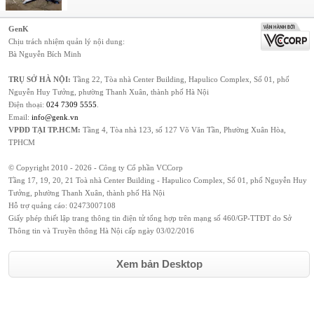
GenK
Chịu trách nhiệm quản lý nội dung:
Bà Nguyễn Bích Minh
TRỤ SỞ HÀ NỘI:
Tầng 22, Tòa nhà Center Building, Hapulico Complex, Số 01, phố
Nguyễn Huy Tưởng, phường Thanh Xuân, thành phố Hà Nội
Điện thoại:
024 7309 5555
.
Email:
info@genk.vn
VPĐD TẠI TP.HCM:
Tầng 4, Tòa nhà 123, số 127 Võ Văn Tần, Phường Xuân Hòa,
TPHCM
© Copyright 2010 - 2026 - Công ty Cổ phần VCCorp
Tầng 17, 19, 20, 21 Toà nhà Center Building - Hapulico Complex, Số 01, phố Nguyễn Huy
Tưởng, phường Thanh Xuân, thành phố Hà Nội
Hỗ trợ quảng cáo:
02473007108
Giấy phép thiết lập trang thông tin điện tử tổng hợp trên mạng số 460/GP-TTĐT do Sở
Thông tin và Truyền thông Hà Nội cấp ngày 03/02/2016
Xem bản Desktop