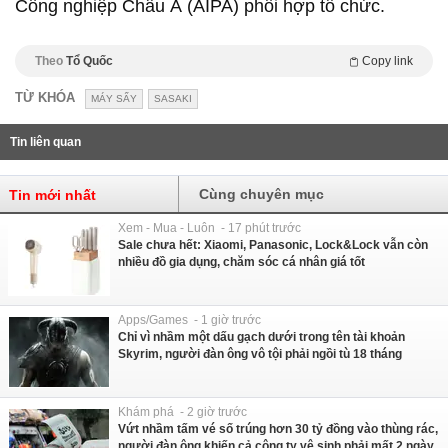
Công nghiệp Châu Á (AIPA) phối hợp tổ chức.
Theo
Tổ Quốc
Copy link
TỪ KHÓA
MÁY SẤY
SASAKI
Tin liên quan
Cùng chuyên mục
Tin mới nhất
Xem - Mua - Luôn - 17 phút trước
Sale chưa hết: Xiaomi, Panasonic, Lock&Lock vẫn còn
nhiều đồ gia dụng, chăm sóc cá nhân giá tốt
Apps/Games - 1 giờ trước
Chỉ vì nhầm một dấu gạch dưới trong tên tài khoản
Skyrim, người đàn ông vô tội phải ngồi tù 18 tháng
Khám phá - 2 giờ trước
Vứt nhầm tấm vé số trúng hơn 30 tỷ đồng vào thùng rác,
người đàn ông khiến cả công ty vệ sinh phải mất 2 ngày