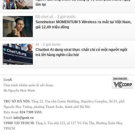
tìm lại
Đồ chơi số - 2 giờ trước
Sennheiser MOMENTUM 5 Wireless ra mắt tại Việt Nam,
giá 12,49 triệu đồng
AI - 2 giờ trước
Chatbot AI đang viral thực chất chỉ có một người ngồi
trả lời hàng nghìn câu hỏi
GenK
Chịu trách nhiệm quản lý nội dung:
Bà Nguyễn Bích Minh
TRỤ SỞ HÀ NỘI:
Tầng 22, Tòa nhà Center Building, Hapulico Complex, Số 01, phố
Nguyễn Huy Tưởng, phường Thanh Xuân, thành phố Hà Nội
Điện thoại:
024 7309 5555
.
Email:
info@genk.vn
VPĐD TẠI TP.HCM:
Tầng 4, Tòa nhà 123, số 127 Võ Văn Tần, Phường Xuân Hòa,
TPHCM