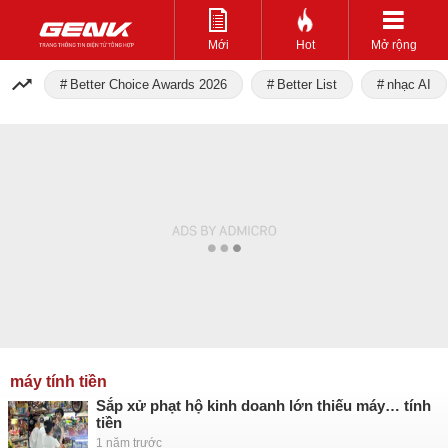
Mới
Hot
Mở rộng
Better Choice Awards 2026
Better List
nhạc AI
máy tính tiền
Sắp xử phạt hộ kinh doanh lớn thiếu máy… tính
tiền
1 năm trước