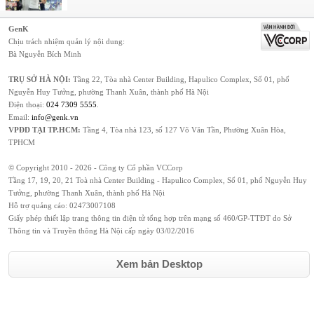
GenK
Chịu trách nhiệm quản lý nội dung:
Bà Nguyễn Bích Minh
TRỤ SỞ HÀ NỘI:
Tầng 22, Tòa nhà Center Building, Hapulico Complex, Số 01, phố
Nguyễn Huy Tưởng, phường Thanh Xuân, thành phố Hà Nội
Điện thoại:
024 7309 5555
.
Email:
info@genk.vn
VPĐD TẠI TP.HCM:
Tầng 4, Tòa nhà 123, số 127 Võ Văn Tần, Phường Xuân Hòa,
TPHCM
© Copyright 2010 - 2026 - Công ty Cổ phần VCCorp
Tầng 17, 19, 20, 21 Toà nhà Center Building - Hapulico Complex, Số 01, phố Nguyễn Huy
Tưởng, phường Thanh Xuân, thành phố Hà Nội
Hỗ trợ quảng cáo:
02473007108
Giấy phép thiết lập trang thông tin điện tử tổng hợp trên mạng số 460/GP-TTĐT do Sở
Thông tin và Truyền thông Hà Nội cấp ngày 03/02/2016
Xem bản Desktop