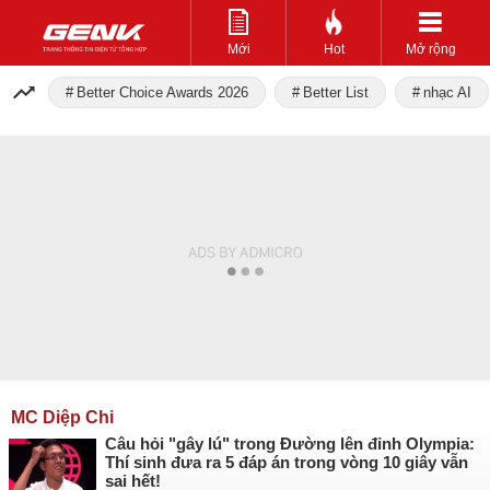
Mới
Hot
Mở rộng
Better Choice Awards 2026
Better List
nhạc AI
MC Diệp Chi
Câu hỏi "gây lú" trong Đường lên đỉnh Olympia:
Thí sinh đưa ra 5 đáp án trong vòng 10 giây vẫn
sai hết!