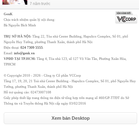
7 năm trước
GenK
Chịu trách nhiệm quản lý nội dung:
Bà Nguyễn Bích Minh
TRỤ SỞ HÀ NỘI:
Tầng 22, Tòa nhà Center Building, Hapulico Complex, Số 01, phố
Nguyễn Huy Tưởng, phường Thanh Xuân, thành phố Hà Nội
Điện thoại:
024 7309 5555
.
Email:
info@genk.vn
VPĐD TẠI TP.HCM:
Tầng 4, Tòa nhà 123, số 127 Võ Văn Tần, Phường Xuân Hòa,
TPHCM
© Copyright 2010 - 2026 - Công ty Cổ phần VCCorp
Tầng 17, 19, 20, 21 Toà nhà Center Building - Hapulico Complex, Số 01, phố Nguyễn Huy
Tưởng, phường Thanh Xuân, thành phố Hà Nội
Hỗ trợ quảng cáo:
02473007108
Giấy phép thiết lập trang thông tin điện tử tổng hợp trên mạng số 460/GP-TTĐT do Sở
Thông tin và Truyền thông Hà Nội cấp ngày 03/02/2016
Xem bản Desktop