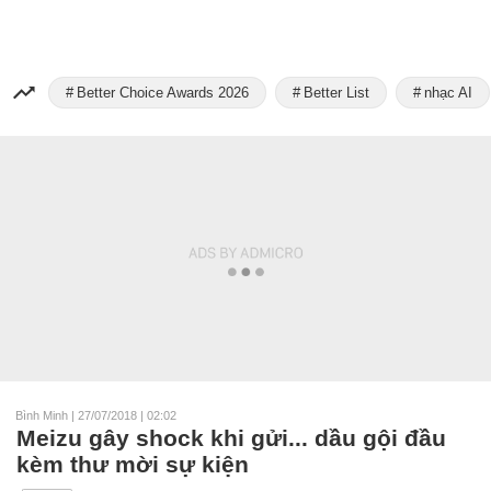
Better Choice Awards 2026
Better List
nhạc AI
Bình Minh
|
27/07/2018 | 02:02
Meizu gây shock khi gửi... dầu gội đầu
kèm thư mời sự kiện