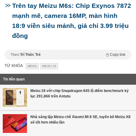
Trên tay Meizu M6s: Chip Exynos 7872
mạnh mẽ, camera 16MP, màn hình
18:9 viền siêu mảnh, giá chỉ 3.99 triệu
đồng
Theo
Trí Thức Trẻ
Copy link
TỪ KHÓA
MEIZU
MEIZU 16
Tin liên quan
Meizu 16 với chip Snapdragon 845 lộ điểm benchmark kỷ
lục 291.866 trên Antutu
Nhà sáng lập Meizu chê Xiaomi Mi 8 SE, tuyên bố Meizu X8
sẽ tốt hơn nhiều lần