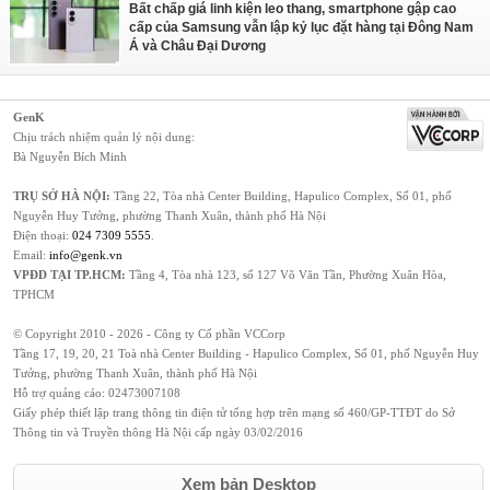
Bất chấp giá linh kiện leo thang, smartphone gập cao
cấp của Samsung vẫn lập kỷ lục đặt hàng tại Đông Nam
Á và Châu Đại Dương
GenK
Chịu trách nhiệm quản lý nội dung:
Bà Nguyễn Bích Minh
TRỤ SỞ HÀ NỘI:
Tầng 22, Tòa nhà Center Building, Hapulico Complex, Số 01, phố
Nguyễn Huy Tưởng, phường Thanh Xuân, thành phố Hà Nội
Điện thoại:
024 7309 5555
.
Email:
info@genk.vn
VPĐD TẠI TP.HCM:
Tầng 4, Tòa nhà 123, số 127 Võ Văn Tần, Phường Xuân Hòa,
TPHCM
© Copyright 2010 - 2026 - Công ty Cổ phần VCCorp
Tầng 17, 19, 20, 21 Toà nhà Center Building - Hapulico Complex, Số 01, phố Nguyễn Huy
Tưởng, phường Thanh Xuân, thành phố Hà Nội
Hỗ trợ quảng cáo:
02473007108
Giấy phép thiết lập trang thông tin điện tử tổng hợp trên mạng số 460/GP-TTĐT do Sở
Thông tin và Truyền thông Hà Nội cấp ngày 03/02/2016
Xem bản Desktop