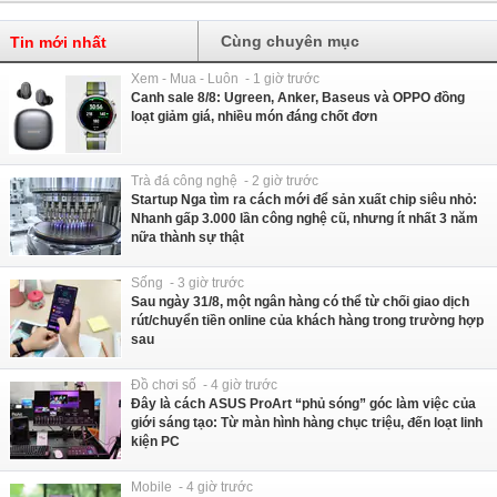
Cùng chuyên mục
Tin mới nhất
Xem - Mua - Luôn - 1 giờ trước
Canh sale 8/8: Ugreen, Anker, Baseus và OPPO đồng
loạt giảm giá, nhiều món đáng chốt đơn
Trà đá công nghệ - 2 giờ trước
Startup Nga tìm ra cách mới để sản xuất chip siêu nhỏ:
Nhanh gấp 3.000 lần công nghệ cũ, nhưng ít nhất 3 năm
nữa thành sự thật
Sống - 3 giờ trước
Sau ngày 31/8, một ngân hàng có thể từ chối giao dịch
rút/chuyển tiền online của khách hàng trong trường hợp
sau
Đồ chơi số - 4 giờ trước
Đây là cách ASUS ProArt “phủ sóng” góc làm việc của
giới sáng tạo: Từ màn hình hàng chục triệu, đến loạt linh
kiện PC
Mobile - 4 giờ trước