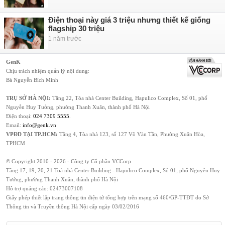
Điện thoại này giá 3 triệu nhưng thiết kế giống
flagship 30 triệu
1 năm trước
GenK
Chịu trách nhiệm quản lý nội dung:
Bà Nguyễn Bích Minh
TRỤ SỞ HÀ NỘI:
Tầng 22, Tòa nhà Center Building, Hapulico Complex, Số 01, phố
Nguyễn Huy Tưởng, phường Thanh Xuân, thành phố Hà Nội
Điện thoại:
024 7309 5555
.
Email:
info@genk.vn
VPĐD TẠI TP.HCM:
Tầng 4, Tòa nhà 123, số 127 Võ Văn Tần, Phường Xuân Hòa,
TPHCM
© Copyright 2010 - 2026 - Công ty Cổ phần VCCorp
Tầng 17, 19, 20, 21 Toà nhà Center Building - Hapulico Complex, Số 01, phố Nguyễn Huy
Tưởng, phường Thanh Xuân, thành phố Hà Nội
Hỗ trợ quảng cáo:
02473007108
Giấy phép thiết lập trang thông tin điện tử tổng hợp trên mạng số 460/GP-TTĐT do Sở
Thông tin và Truyền thông Hà Nội cấp ngày 03/02/2016