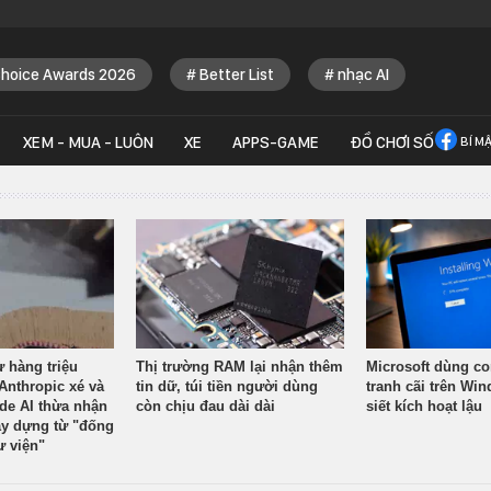
Choice Awards 2026
Better List
nhạc AI
XEM - MUA - LUÔN
XE
APPS-GAME
ĐỒ CHƠI SỐ
BÍ M
ừ hàng triệu
Thị trường RAM lại nhận thêm
Microsoft dùng co
Anthropic xé và
tin dữ, túi tiền người dùng
tranh cãi trên Wi
ude AI thừa nhận
còn chịu đau dài dài
siết kích hoạt lậu
y dựng từ "đống
ư viện"