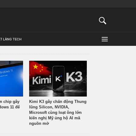
ẬT LÀNG TECH
n chip gây
Kimi K3 gây chấn động Thung
ndows 11 để
lũng Silicon, NVIDIA,
Microsoft cùng loạt ông lớn
kiến nghị Mỹ ủng hộ AI mã
nguồn mở