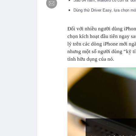
Sau 04 năm, Mailbird có còn là “đố
Dùng thử Driver Easy, lựa chọn mớ
Đối với nhiều người dùng iPhone
chọn kích hoạt đầu tiên ngay s
lý trên các dòng iPhone mới ng
nhưng một số người dùng “kỹ tín
tính hữu dụng của nó.