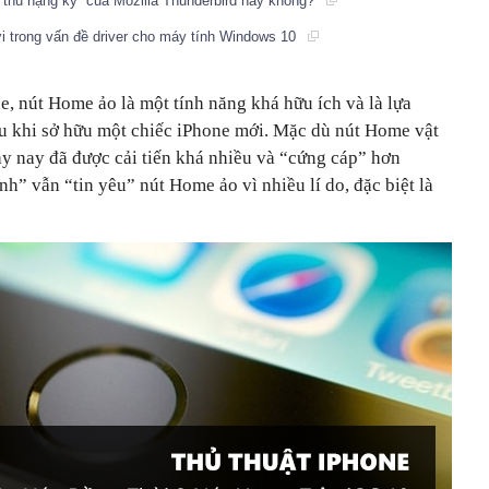
i thủ nặng ký” của Mozilla Thunderbird hay không?
i trong vấn đề driver cho máy tính Windows 10
, nút Home ảo là một tính năng khá hữu ích và là lựa
au khi sở hữu một chiếc iPhone mới. Mặc dù nút Home vật
ày nay đã được cải tiến khá nhiều và “cứng cáp” hơn
h” vẫn “tin yêu” nút Home ảo vì nhiều lí do, đặc biệt là