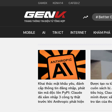
GAMEK
KENH14
CAFEBIZ
Better 
MOBILE
AI
TIN ICT
INTERNET
KHÁM PHÁ
Khai thác mật khẩu yếu, đánh
Được tạo ra t
cắp thông tin đăng nhập, phát
cuốn sách bị 
tán mã độc lên PyPI: Claude
tiêu hủy, Cla
đã xâm nhập 3 công ty thật
mình được xâ
trước khi Anthropic phát hiện
tro tàn của th