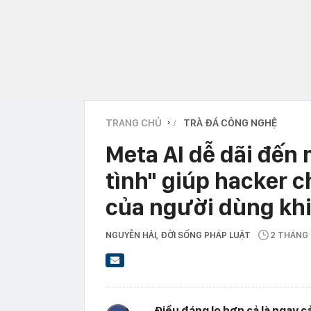
TRANG CHỦ
TRÀ ĐÁ CÔNG NGHỆ
›
Meta AI dễ dãi đến
tình" giúp hacker 
của người dùng kh
NGUYỄN HẢI
, ĐỜI SỐNG PHÁP LUẬT
2 THÁNG
Điều đáng lo hơn cả là ngay c