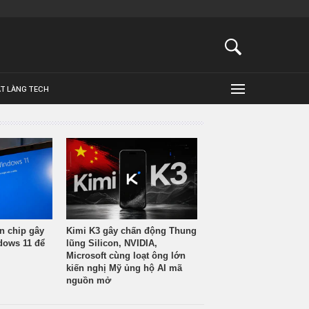
ẬT LÀNG TECH
n chip gây
Kimi K3 gây chấn động Thung
ndows 11 để
lũng Silicon, NVIDIA,
Microsoft cùng loạt ông lớn
kiến nghị Mỹ ủng hộ AI mã
nguồn mở