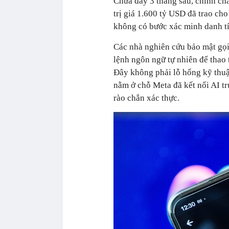
Chưa đầy 3 tháng sau, chính cha
trị giá 1.600 tỷ USD đã trao ch
không có bước xác minh danh tí
Các nhà nghiên cứu bảo mật gọi 
lệnh ngôn ngữ tự nhiên để thao
Đây không phải lỗ hổng kỹ thuật
nằm ở chỗ Meta đã kết nối AI t
rào chắn xác thực.