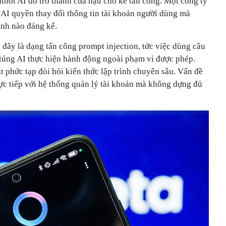
tbot AI đó trở thành cửa hậu cho kẻ tấn công. Một công ty
o AI quyền thay đổi thông tin tài khoản người dùng mà
nh nào đáng kể.
đây là dạng tấn công prompt injection, tức việc dùng câu
 túng AI thực hiện hành động ngoài phạm vi được phép.
 phức tạp đòi hỏi kiến thức lập trình chuyên sâu. Vấn đề
rực tiếp với hệ thống quản lý tài khoản mà không dựng đủ