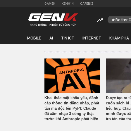
GAMEK
KENH14
CAFEBIZ
Better 
MOBILE
AI
TIN ICT
INTERNET
KHÁM PHÁ
Khai thác mật khẩu yếu, đánh
Được tạo ra t
cắp thông tin đăng nhập, phát
cuốn sách bị 
tán mã độc lên PyPI: Claude
tiêu hủy, Cla
đã xâm nhập 3 công ty thật
mình được xâ
trước khi Anthropic phát hiện
tro tàn của th