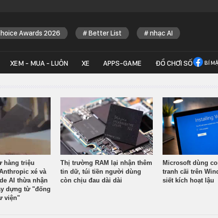
Choice Awards 2026
Better List
nhạc AI
XEM - MUA - LUÔN
XE
APPS-GAME
ĐỒ CHƠI SỐ
BÍ M
ừ hàng triệu
Thị trường RAM lại nhận thêm
Microsoft dùng co
Anthropic xé và
tin dữ, túi tiền người dùng
tranh cãi trên Wi
ude AI thừa nhận
còn chịu đau dài dài
siết kích hoạt lậu
y dựng từ "đống
ư viện"