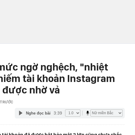
 mức ngờ nghệch, "nhiệt
chiếm tài khoản Instagram
i được nhờ vả
 TRƯỚC
3:39
Nghe đọc bài
ả tài khoản đã được bật bảo mật 2 lớp cũng chưa chắc