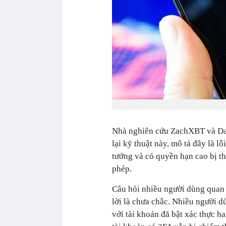
Nhà nghiên cứu ZachXBT và Dar
lại kỹ thuật này, mô tả đây là l
tưởng và có quyền hạn cao bị t
phép.
Câu hỏi nhiều người dùng quan 
lời là chưa chắc. Nhiều người d
với tài khoản đã bật xác thực h