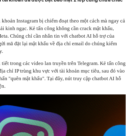
ài khoản Instagram bị chiếm đoạt theo một cách mà ngay cả
ải kinh ngạc. Kẻ tấn công không cần crack mật khẩu,
a. Chúng chỉ cần nhắn tin với chatbot AI hỗ trợ của
ửi mã đặt lại mật khẩu về địa chỉ email do chúng kiểm
y.
 tiết trong các video lan truyền trên Telegram. Kẻ tấn công
địa chỉ IP trùng khu vực với tài khoản mục tiêu, sau đó vào
ấn "quên mật khẩu". Tại đây, nút truy cập chatbot AI hỗ
ện.