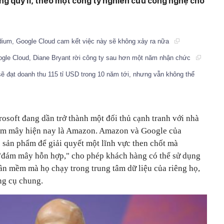
ng quý II, theo một công ty nghiên cứu công nghệ cho
dium, Google Cloud cam kết việc này sẽ không xảy ra nữa
gle Cloud, Diane Bryant rời công ty sau hơn một năm nhận chức
ẽ đạt doanh thu 115 tỉ USD trong 10 năm tới, nhưng vẫn không thể
osoft đang dần trở thành một đối thủ cạnh tranh với nhà
 đám mây hiện nay là Amazon. Amazon và Google của
 sản phẩm để giải quyết một lĩnh vực then chốt mà
 "đám mây hỗn hợp," cho phép khách hàng có thể sử dụng
n mềm mà họ chạy trong trung tâm dữ liệu của riêng họ,
ng cụ chung.