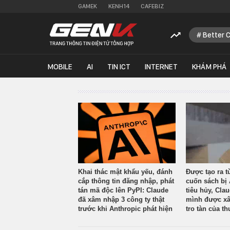
GAMEK
KENH14
CAFEBIZ
Better 
MOBILE
AI
TIN ICT
INTERNET
KHÁM PHÁ
Khai thác mật khẩu yếu, đánh
Được tạo ra t
cắp thông tin đăng nhập, phát
cuốn sách bị 
tán mã độc lên PyPI: Claude
tiêu hủy, Cla
đã xâm nhập 3 công ty thật
mình được xâ
trước khi Anthropic phát hiện
tro tàn của th