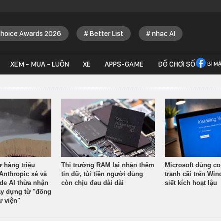
Choice Awards 2026
Better List
nhạc AI
XEM - MUA - LUÔN
XE
APPS-GAME
ĐỒ CHƠI SỐ
BÍ M
ừ hàng triệu
Thị trường RAM lại nhận thêm
Microsoft dùng co
Anthropic xé và
tin dữ, túi tiền người dùng
tranh cãi trên Wi
ude AI thừa nhận
còn chịu đau dài dài
siết kích hoạt lậu
y dựng từ "đống
ư viện"