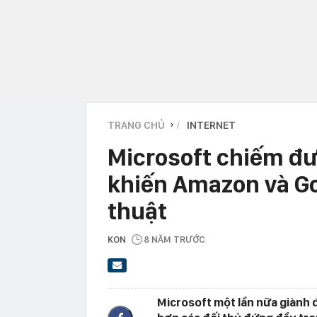
TRANG CHỦ
INTERNET
›
Microsoft chiếm đ
khiến Amazon và Go
thuật
KON
8 NĂM TRƯỚC
Microsoft một lần nữa giành