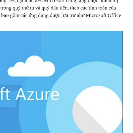
ng 1%, đạt mức 6%. Microsoft cũng tăng được nhiều thị
ong quý thứ tư và quý đầu tiên, theo các tính toán của
 bao gồm các ứng dụng được lưu trữ như Microsoft Office