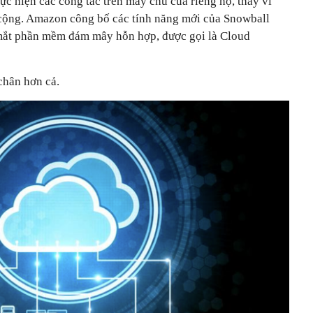
c hiện các công tác trên máy chủ của riêng họ, thay vì
cộng. Amazon công bố các tính năng mới của Snowball
 mắt phần mềm đám mây hỗn hợp, được gọi là Cloud
chân hơn cả.