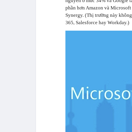
nguyên ở mức 34% và Google tă
phần hơn Amazon và Microsoft tr
Synergy. (Thị trường này không
365, Salesforce hay Workday.)