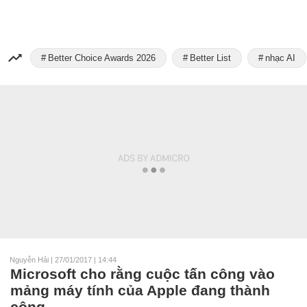
Better Choice Awards 2026
Better List
nhạc AI
Nguyễn Hải
|
27/01/2017 | 14:44
Microsoft cho rằng cuộc tấn công vào
mảng máy tính của Apple đang thành
công