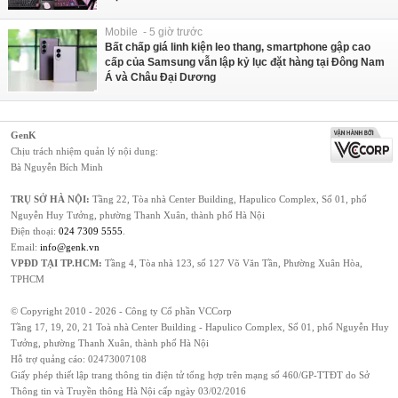
Mobile - 5 giờ trước
Bất chấp giá linh kiện leo thang, smartphone gập cao
cấp của Samsung vẫn lập kỷ lục đặt hàng tại Đông Nam
Á và Châu Đại Dương
GenK
Chịu trách nhiệm quản lý nội dung:
Bà Nguyễn Bích Minh
TRỤ SỞ HÀ NỘI:
Tầng 22, Tòa nhà Center Building, Hapulico Complex, Số 01, phố
Nguyễn Huy Tưởng, phường Thanh Xuân, thành phố Hà Nội
Điện thoại:
024 7309 5555
.
Email:
info@genk.vn
VPĐD TẠI TP.HCM:
Tầng 4, Tòa nhà 123, số 127 Võ Văn Tần, Phường Xuân Hòa,
TPHCM
© Copyright 2010 - 2026 - Công ty Cổ phần VCCorp
Tầng 17, 19, 20, 21 Toà nhà Center Building - Hapulico Complex, Số 01, phố Nguyễn Huy
Tưởng, phường Thanh Xuân, thành phố Hà Nội
Hỗ trợ quảng cáo:
02473007108
Giấy phép thiết lập trang thông tin điện tử tổng hợp trên mạng số 460/GP-TTĐT do Sở
Thông tin và Truyền thông Hà Nội cấp ngày 03/02/2016