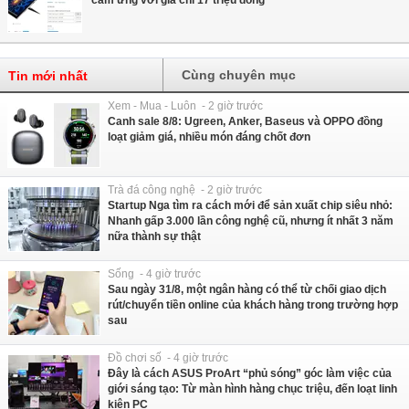
cảm ứng với giá chỉ 17 triệu đồng
Cùng chuyên mục
Tin mới nhất
Xem - Mua - Luôn - 2 giờ trước
Canh sale 8/8: Ugreen, Anker, Baseus và OPPO đồng
loạt giảm giá, nhiều món đáng chốt đơn
Trà đá công nghệ - 2 giờ trước
Startup Nga tìm ra cách mới để sản xuất chip siêu nhỏ:
Nhanh gấp 3.000 lần công nghệ cũ, nhưng ít nhất 3 năm
nữa thành sự thật
Sống - 4 giờ trước
Sau ngày 31/8, một ngân hàng có thể từ chối giao dịch
rút/chuyển tiền online của khách hàng trong trường hợp
sau
Đồ chơi số - 4 giờ trước
Đây là cách ASUS ProArt “phủ sóng” góc làm việc của
giới sáng tạo: Từ màn hình hàng chục triệu, đến loạt linh
kiện PC