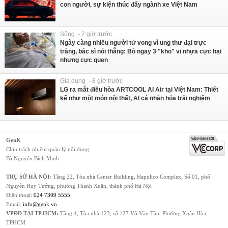
con người, sự kiện thúc đẩy ngành xe Việt Nam
Sống - 7 giờ trước
Ngày càng nhiều người tử vong vì ung thư đại trực
tràng, bác sĩ nói thẳng: Bỏ ngay 3 "kho" vi nhựa cực hại
nhưng cực quen
Gia dụng - 8 giờ trước
LG ra mắt điều hòa ARTCOOL AI Air tại Việt Nam: Thiết
kế như một món nội thất, AI cá nhân hóa trải nghiệm
GenK
Chịu trách nhiệm quản lý nội dung:
Bà Nguyễn Bích Minh
TRỤ SỞ HÀ NỘI:
Tầng 22, Tòa nhà Center Building, Hapulico Complex, Số 01, phố
Nguyễn Huy Tưởng, phường Thanh Xuân, thành phố Hà Nội
Điện thoại:
024 7309 5555
.
Email:
info@genk.vn
VPĐD TẠI TP.HCM:
Tầng 4, Tòa nhà 123, số 127 Võ Văn Tần, Phường Xuân Hòa,
TPHCM