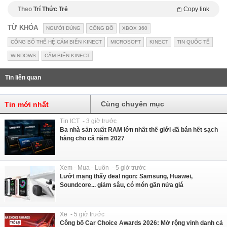
Theo
Trí Thức Trẻ
Copy link
TỪ KHÓA
NGƯỜI DÙNG
CÔNG BỐ
XBOX 360
CÔNG BỐ THẾ HỆ CẢM BIẾN KINECT
MICROSOFT
KINECT
TIN QUỐC TẾ
WINDOWS
CẢM BIẾN KINECT
Tin liên quan
Cùng chuyên mục
Tin mới nhất
Tin ICT - 3 giờ trước
Ba nhà sản xuất RAM lớn nhất thế giới đã bán hết sạch
hàng cho cả năm 2027
Xem - Mua - Luôn - 5 giờ trước
Lướt mạng thấy deal ngon: Samsung, Huawei,
Soundcore... giảm sâu, có món gần nửa giá
Xe - 5 giờ trước
Công bố Car Choice Awards 2026: Mở rộng vinh danh cả