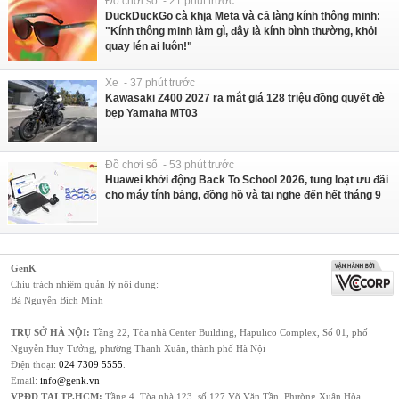
Đồ chơi số - 21 phút trước
DuckDuckGo cà khịa Meta và cả làng kính thông minh:
"Kính thông minh làm gì, đây là kính bình thường, khỏi
quay lén ai luôn!"
Xe - 37 phút trước
Kawasaki Z400 2027 ra mắt giá 128 triệu đồng quyết đè
bẹp Yamaha MT03
Đồ chơi số - 53 phút trước
Huawei khởi động Back To School 2026, tung loạt ưu đãi
cho máy tính bảng, đồng hồ và tai nghe đến hết tháng 9
GenK
Chịu trách nhiệm quản lý nội dung:
Bà Nguyễn Bích Minh
TRỤ SỞ HÀ NỘI:
Tầng 22, Tòa nhà Center Building, Hapulico Complex, Số 01, phố
Nguyễn Huy Tưởng, phường Thanh Xuân, thành phố Hà Nội
Điện thoại:
024 7309 5555
.
Email:
info@genk.vn
VPĐD TẠI TP.HCM:
Tầng 4, Tòa nhà 123, số 127 Võ Văn Tần, Phường Xuân Hòa,