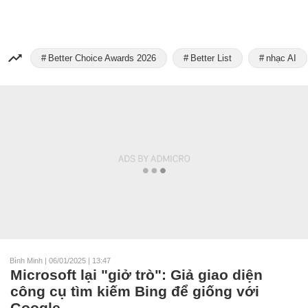
Better Choice Awards 2026
Better List
nhạc AI
Bình Minh
|
06/01/2025 | 13:47
Microsoft lại "giở trò": Giả giao diện
công cụ tìm kiếm Bing để giống với
Google