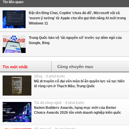
Tin liên quan
Đặt tên Bing Chat, Copilot 'chưa đủ đô', Microsoft vội vã
'mượn ý tưởng' từ Apple cho tên gọi tính năng AI mới trong
Windows 11
Trung Quốc bảo vệ 'tài nguyên số' trước sự dòm ngó của
Google, Bing
Cùng chuyên mục
Tin mới nhất
Sống - 5 phút trước
Mã di truyền cổ đại vén màn bí ẩn quyền lực và tục hiến
tế rùng rợn ở Thạch Mão, Trung Quốc
Trà đá công nghệ - 8 phút trước
Nation Builders Awards, hạng mục mới của Better
Choice Awards 2026 tôn vinh doanh nghiệp kiến quốc