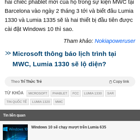
hai chiếc phablet mới của họ trong sự kiện MWC tại
Barcelona vào ngày 2 tháng 3 tới và biết đâu Lumia
1330 và Lumia 1335 sẽ là hai thiết bị đầu tiên được
cài đặt Windows 10 thì sao.
Tham khảo:
Nokiapoweruser
Microsoft thông báo lịch trình tại
MWC, Lumia 1330 sẽ lộ diện?
Theo
Trí Thức Trẻ
Copy link
TỪ KHÓA
MICROSOFT
PHABLET
FCC
LUMIA 1330
SAR
TIN QUỐC TẾ
LUMIA 1320
MWC
Tin liên quan
Windows 10 sẽ chạy mượt trên Lumia 635