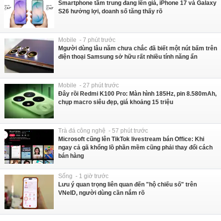
Smartphone tầm trung đang lên giá, iPhone 17 và Galaxy
S26 hưởng lợi, doanh số tăng thấy rõ
Mobile - 7 phút trước
Mgười dùng lâu năm chưa chắc đã biết một nút bấm trên
điện thoại Samsung sở hữu rất nhiều tính năng ẩn
Mobile - 27 phút trước
Đây rồi Redmi K100 Pro: Màn hình 185Hz, pin 8.580mAh,
chụp macro siêu đẹp, giá khoảng 15 triệu
Trà đá công nghệ - 57 phút trước
Microsoft cũng lên TikTok livestream bán Office: Khi
ngay cả gã khổng lồ phần mềm cũng phải thay đổi cách
bán hàng
Sống - 1 giờ trước
Lưu ý quan trọng liên quan đến "hộ chiếu số" trên
VNeID, người dùng cần nắm rõ