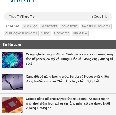
vị trí số 1
Theo
Trí Thức Trẻ
Copy link
TỪ KHÓA
KHOA HỌC
MICROSOFT
CÔNG NGHỆ
MÁY TÍNH LƯỢNG TỬ
CHỤP CỘNG HƯỞNG TỪ
Y HỌC
LƯỢNG TỬ
KHÁM PHÁ
Tin liên quan
Công nghệ lượng tử được đánh giá là cuộc cách mạng máy
tính tiếp theo, cả Mỹ và Trung Quốc đều đang chạy đua vị trí
số 1
Xung đột về năng lượng giữa Serbia và Kosovo đã khiến
đồng hồ điện tử toàn Châu Âu chạy chậm 5,7 phút
Google công bố chip lượng tử Bristlecone 72-qubit mạnh
nhất thời điểm hiện tại, tự tin rằng mình sẽ đạt được Ngôi
vương Lượng tử