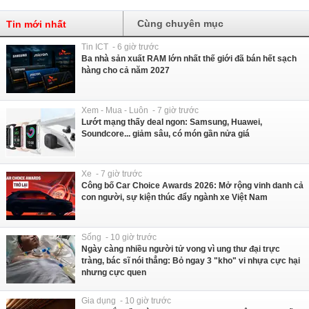
Cùng chuyên mục
Tin mới nhất
Tin ICT - 6 giờ trước
Ba nhà sản xuất RAM lớn nhất thế giới đã bán hết sạch
hàng cho cả năm 2027
Xem - Mua - Luôn - 7 giờ trước
Lướt mạng thấy deal ngon: Samsung, Huawei,
Soundcore... giảm sâu, có món gần nửa giá
Xe - 7 giờ trước
Công bố Car Choice Awards 2026: Mở rộng vinh danh cả
con người, sự kiện thúc đẩy ngành xe Việt Nam
Sống - 10 giờ trước
Ngày càng nhiều người tử vong vì ung thư đại trực
tràng, bác sĩ nói thẳng: Bỏ ngay 3 "kho" vi nhựa cực hại
nhưng cực quen
Gia dụng - 10 giờ trước