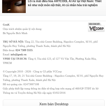
LG ra mắt điều hòa ARTCOOL AI Air tại Việt Nam: Thiết
kế như một món nội thất, AI cá nhân hóa trải nghiệm
GenK
Chịu trách nhiệm quản lý nội dung:
Bà Nguyễn Bích Minh
TRỤ SỞ HÀ NỘI:
Tầng 22, Tòa nhà Center Building, Hapulico Complex, Số 01, phố
Nguyễn Huy Tưởng, phường Thanh Xuân, thành phố Hà Nội
Điện thoại:
024 7309 5555
.
Email:
info@genk.vn
VPĐD TẠI TP.HCM:
Tầng 4, Tòa nhà 123, số 127 Võ Văn Tần, Phường Xuân Hòa,
TPHCM
© Copyright 2010 - 2026 - Công ty Cổ phần VCCorp
Tầng 17, 19, 20, 21 Toà nhà Center Building - Hapulico Complex, Số 01, phố Nguyễn Huy
Tưởng, phường Thanh Xuân, thành phố Hà Nội
Hỗ trợ quảng cáo:
02473007108
Giấy phép thiết lập trang thông tin điện tử tổng hợp trên mạng số 460/GP-TTĐT do Sở
Thông tin và Truyền thông Hà Nội cấp ngày 03/02/2016
Xem bản Desktop