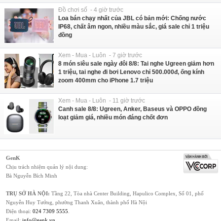
Đồ chơi số - 4 giờ trước
Loa bán chạy nhất của JBL có bản mới: Chống nước
IP68, chất âm ngon, nhiều màu sắc, giá sale chỉ 1 triệu
đồng
Xem - Mua - Luôn - 7 giờ trước
8 món siêu sale ngày đôi 8/8: Tai nghe Ugreen giảm hơn
1 triệu, tai nghe đi bơi Lenovo chỉ 500.000đ, ống kính
zoom 400mm cho iPhone 1.7 triệu
Xem - Mua - Luôn - 11 giờ trước
Canh sale 8/8: Ugreen, Anker, Baseus và OPPO đồng
loạt giảm giá, nhiều món đáng chốt đơn
GenK
Chịu trách nhiệm quản lý nội dung:
Bà Nguyễn Bích Minh
TRỤ SỞ HÀ NỘI:
Tầng 22, Tòa nhà Center Building, Hapulico Complex, Số 01, phố
Nguyễn Huy Tưởng, phường Thanh Xuân, thành phố Hà Nội
Điện thoại:
024 7309 5555
.
Email:
info@genk.vn