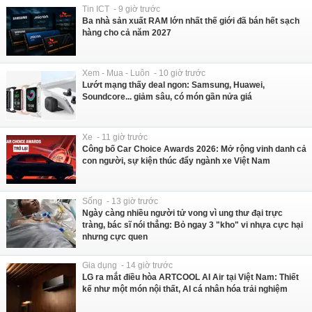
Tin ICT - 9 giờ trước
Ba nhà sản xuất RAM lớn nhất thế giới đã bán hết sạch
hàng cho cả năm 2027
Xem - Mua - Luôn - 10 giờ trước
Lướt mạng thấy deal ngon: Samsung, Huawei,
Soundcore... giảm sâu, có món gần nửa giá
Xe - 11 giờ trước
Công bố Car Choice Awards 2026: Mở rộng vinh danh cả
con người, sự kiện thúc đẩy ngành xe Việt Nam
Sống - 13 giờ trước
Ngày càng nhiều người tử vong vì ung thư đại trực
tràng, bác sĩ nói thẳng: Bỏ ngay 3 "kho" vi nhựa cực hại
nhưng cực quen
Gia dụng - 14 giờ trước
LG ra mắt điều hòa ARTCOOL AI Air tại Việt Nam: Thiết
kế như một món nội thất, AI cá nhân hóa trải nghiệm