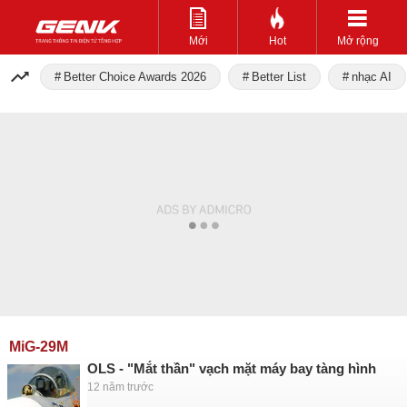
Mới
Hot
Mở rộng
Better Choice Awards 2026
Better List
nhạc AI
MiG-29M
OLS - "Mắt thần" vạch mặt máy bay tàng hình
12 năm trước