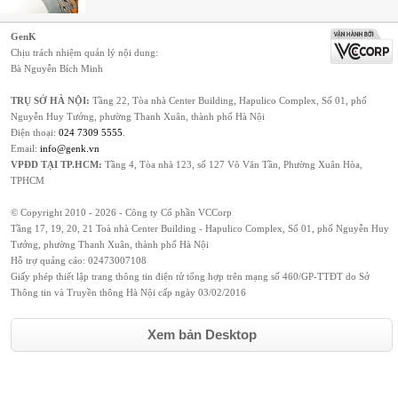
GenK
Chịu trách nhiệm quản lý nội dung:
Bà Nguyễn Bích Minh
TRỤ SỞ HÀ NỘI:
Tầng 22, Tòa nhà Center Building, Hapulico Complex, Số 01, phố
Nguyễn Huy Tưởng, phường Thanh Xuân, thành phố Hà Nội
Điện thoại:
024 7309 5555
.
Email:
info@genk.vn
VPĐD TẠI TP.HCM:
Tầng 4, Tòa nhà 123, số 127 Võ Văn Tần, Phường Xuân Hòa,
TPHCM
© Copyright 2010 - 2026 - Công ty Cổ phần VCCorp
Tầng 17, 19, 20, 21 Toà nhà Center Building - Hapulico Complex, Số 01, phố Nguyễn Huy
Tưởng, phường Thanh Xuân, thành phố Hà Nội
Hỗ trợ quảng cáo:
02473007108
Giấy phép thiết lập trang thông tin điện tử tổng hợp trên mạng số 460/GP-TTĐT do Sở
Thông tin và Truyền thông Hà Nội cấp ngày 03/02/2016
Xem bản Desktop