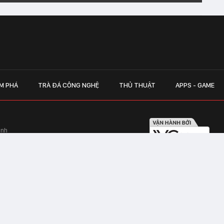
M PHÁ
TRÀ ĐÁ CÔNG NGHỆ
THỦ THUẬT
APPS - GAME
inh
Hapulico Complex, Số 01, phố Nguyễn
LIÊN HỆ QUẢN
 Văn Tần, Phường Xuân Hòa, TPHCM
Hotline hỗ trợ quảng cáo:
ico Complex, Số 01, phố Nguyễn Huy
Email:
giaitrixahoi@admicr
Hỗ trợ & CSKH: Admicro
 trên mạng số 460/GP-TTĐT do Sở Thông