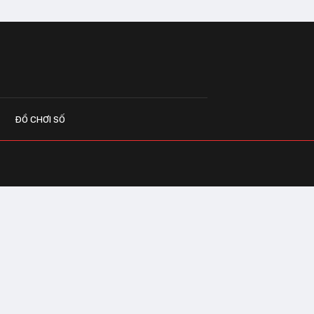
ĐỒ CHƠI SỐ
G CÁO
o.vn