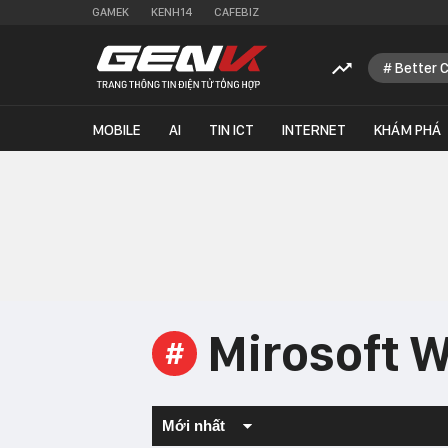
GAMEK
KENH14
CAFEBIZ
Better 
MOBILE
AI
TIN ICT
INTERNET
KHÁM PHÁ
Mirosoft 
#
Mới nhất