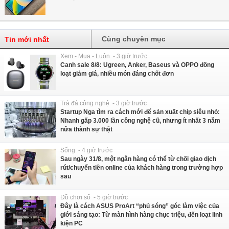
Cùng chuyên mục
Tin mới nhất
Xem - Mua - Luôn - 3 giờ trước
Canh sale 8/8: Ugreen, Anker, Baseus và OPPO đồng
loạt giảm giá, nhiều món đáng chốt đơn
Trà đá công nghệ - 3 giờ trước
Startup Nga tìm ra cách mới để sản xuất chip siêu nhỏ:
Nhanh gấp 3.000 lần công nghệ cũ, nhưng ít nhất 3 năm
nữa thành sự thật
Sống - 4 giờ trước
Sau ngày 31/8, một ngân hàng có thể từ chối giao dịch
rút/chuyển tiền online của khách hàng trong trường hợp
sau
Đồ chơi số - 5 giờ trước
Đây là cách ASUS ProArt “phủ sóng” góc làm việc của
giới sáng tạo: Từ màn hình hàng chục triệu, đến loạt linh
kiện PC