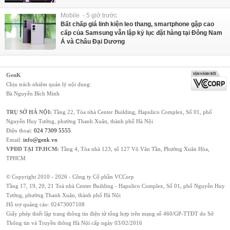
Mobile - 5 giờ trước
Bất chấp giá linh kiện leo thang, smartphone gập cao
cấp của Samsung vẫn lập kỷ lục đặt hàng tại Đông Nam
Á và Châu Đại Dương
GenK
Chịu trách nhiệm quản lý nội dung:
Bà Nguyễn Bích Minh
TRỤ SỞ HÀ NỘI:
Tầng 22, Tòa nhà Center Building, Hapulico Complex, Số 01, phố
Nguyễn Huy Tưởng, phường Thanh Xuân, thành phố Hà Nội
Điện thoại:
024 7309 5555
.
Email:
info@genk.vn
VPĐD TẠI TP.HCM:
Tầng 4, Tòa nhà 123, số 127 Võ Văn Tần, Phường Xuân Hòa,
TPHCM
© Copyright 2010 - 2026 - Công ty Cổ phần VCCorp
Tầng 17, 19, 20, 21 Toà nhà Center Building - Hapulico Complex, Số 01, phố Nguyễn Huy
Tưởng, phường Thanh Xuân, thành phố Hà Nội
Hỗ trợ quảng cáo:
02473007108
Giấy phép thiết lập trang thông tin điện tử tổng hợp trên mạng số 460/GP-TTĐT do Sở
Thông tin và Truyền thông Hà Nội cấp ngày 03/02/2016